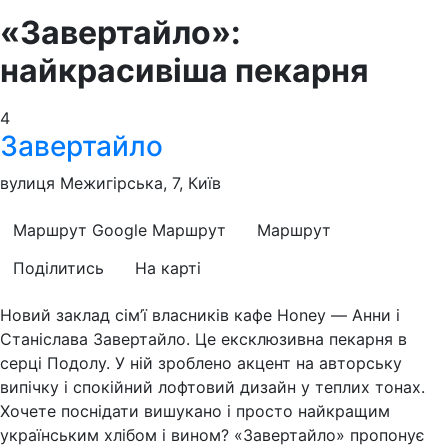
«Завертайло»:
найкрасивіша пекарня
4
Завертайло
вулиця Межигірська, 7, Київ
Маршрут Google
Маршрут
Маршрут
Поділитись
На карті
Новий заклад сім’ї власників кафе Honey — Анни і
Станіслава Завертайло. Це ексклюзивна пекарня в
серці Подолу. У ній зроблено акцент на авторську
випічку і спокійний лофтовий дизайн у теплих тонах.
Хочете поснідати вишукано і просто найкращим
українським хлібом і вином? «Завертайло» пропонує