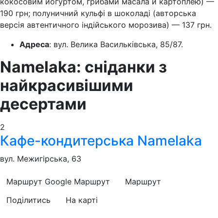
кокосовим йогуртом, грибами масала й картоплею) —
190 грн; полуничний кульфі в шоколаді (авторська
версія автентичного індійського морозива) — 137 грн.
Адреса
: вул. Велика Васильківська, 85/87.
Namelaka: сніданки з
найкрасивішими
десертами
2
Кафе-кондитерська Namelaka
вул. Межигірська, 63
Маршрут Google
Маршрут
Маршрут
Поділитись
На карті