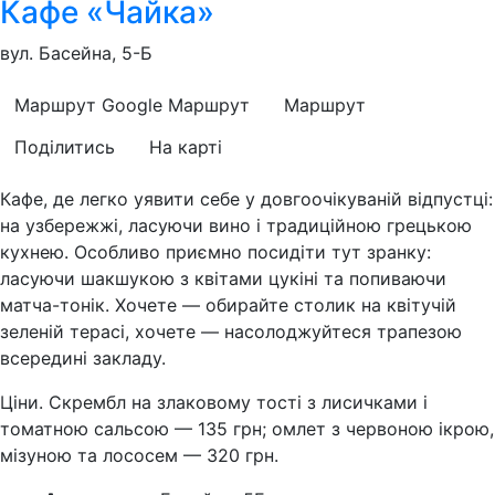
Кафе «Чайка»
вул. Басейна, 5-Б
Маршрут Google
Маршрут
Маршрут
Поділитись
На карті
Кафе, де легко уявити себе у довгоочікуваній відпустці:
на узбережжі, ласуючи вино і традиційною грецькою
кухнею. Особливо приємно посидіти тут зранку:
ласуючи шакшукою з квітами цукіні та попиваючи
матча-тонік. Хочете — обирайте столик на квітучій
зеленій терасі, хочете — насолоджуйтеся трапезою
всередині закладу.
Ціни. Скрембл на злаковому тості з лисичками і
томатною сальсою — 135 грн; омлет з червоною ікрою,
мізуною та лососем — 320 грн.