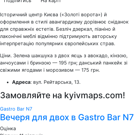
Поділитись
На карті
Історичний центр Києва («Золоті ворота») й
оформлення в стилі авангардизму дорівнює сніданок
для справжніх естетів. Безліч дзеркал, піаніно й
лаконічні меблі відмінно підтримують авторську
інтерпретацію популярних європейських страв.
Ціни. Зелена шакшука з двох яєць з авокадо, кінзою,
анчоусами і бринзою — 195 грн; данський панкейк зі
свіжими ягодами і морозивом — 175 грн.
Адреса
: вул. Рейтарська, 13.
Замовляйте на
kyivmaps.com
!
Gastro Bar N7
Вечеря для двох в Gastro Bar N7
Оцінка