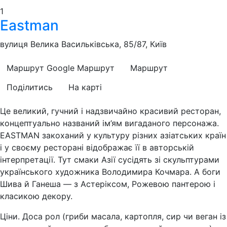
1
Eastman
вулиця Велика Васильківська, 85/87, Київ
Маршрут Google
Маршрут
Маршрут
Поділитись
На карті
Це великий, гучний і надзвичайно красивий ресторан,
концептуально названий ім’ям вигаданого персонажа.
EASTMAN закоханий у культуру різних азіатських країн
і у своєму ресторані відображає її в авторській
інтерпретації. Тут смаки Азії сусідять зі скульптурами
українського художника Володимира Кочмара. А боги
Шива й Ганеша — з Астеріксом, Рожевою пантерою і
класикою декору.
Ціни. Доса рол (гриби масала, картопля, сир чи веган із