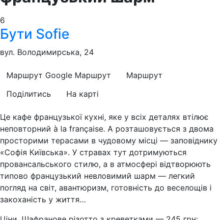
6
Бути Sofie
вул. Володимирська, 24
Маршрут Google
Маршрут
Маршрут
Поділитись
На карті
Це кафе французької кухні, яке у всіх деталях втілює
неповторний à la française. А розташовується з двома
просторими терасами в чудовому місці — заповіднику
«Софія Київська». У стравах тут дотримуються
провансальського стилю, а в атмосфері відтворюють
типово французький невловимий шарм — легкий
погляд на світ, авантюризм, готовність до веселощів і
закоханість у життя…
Ціни. Шафранове різотто з креветками — 245 грн;