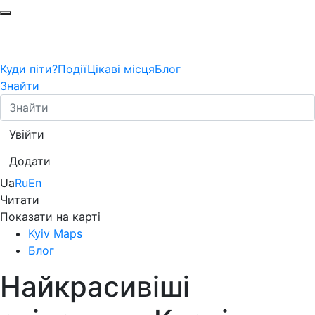
Куди піти?
Події
Цікаві місця
Блог
Знайти
Увійти
Додати
Ua
Ru
En
Читати
Показати на карті
Kyiv Maps
Блог
Найкрасивіші