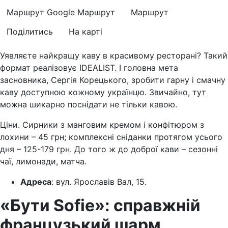
Маршрут Google
Маршрут
Маршрут
Поділитись
На карті
Уявляєте найкращу каву в красивому ресторані? Такий
формат реалізовує IDEALIST. І головна мета
засновника, Сергія Корецького, зробити гарну і смачну
каву доступною кожному українцю. Звичайно, тут
можна шикарно поснідати не тільки кавою.
Ціни. Сирники з манговим кремом і конфітюром з
лохини – 45 грн; комплексні сніданки протягом усього
дня – 125-179 грн. До того ж до доброї кави – сезонні
чаї, лимонади, матча.
Адреса
: вул. Ярославів Вал, 15.
«Бути Sofie»: справжній
французький шарм