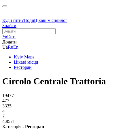
Куди піти?
Події
Цікаві місця
Блог
Знайти
Увійти
Додати
Ua
Ru
En
Kyiv Maps
Цікаві місця
Ресторан
Circolo Centrale Trattoria
19477
477
3335
4
7
4.8571
Категорія -
Ресторан