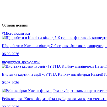
Останні новини
#Місто
#Культура
Що робити в Києві на вікенд 7–9 серпня: фестивалі, концерти, в
06.08.2026
#Культура
#Прес-релізи
Виставка картин із серії «JYTTIA Kvitka» дизайнерки Наталії Г
03.08.2026
Рейв-вечірки Києва: формації та клуби, за якими варто стежити
29.07.2026