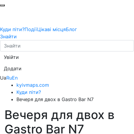
Куди піти?
Події
Цікаві місця
Блог
Знайти
Увійти
Додати
Ua
Ru
En
kyivmaps.com
Куди піти?
Вечеря для двох в Gastro Bar N7
Вечеря для двох в
Gastro Bar N7