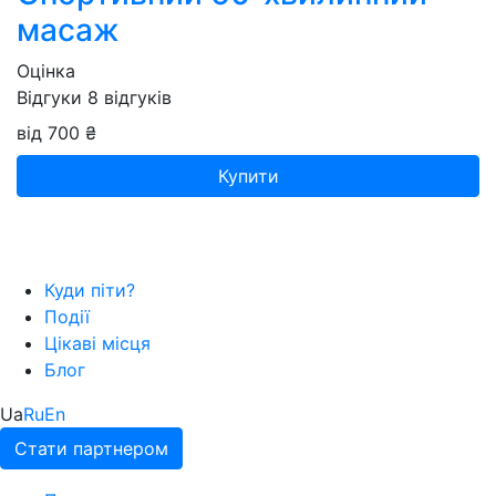
масаж
Оцінка
Відгуки
8
відгуків
від 700 ₴
Купити
Куди піти?
Події
Цікаві місця
Блог
Ua
Ru
En
Стати партнером