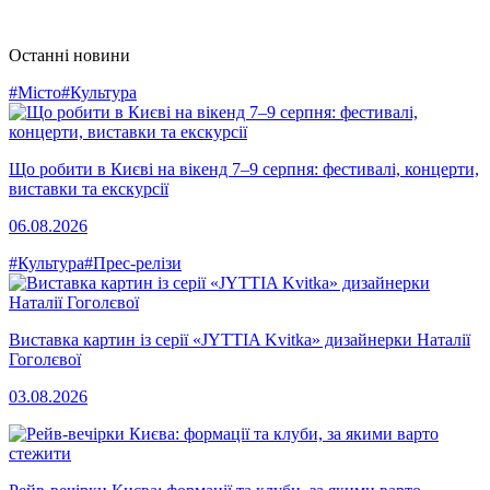
Останні новини
#Місто
#Культура
Що робити в Києві на вікенд 7–9 серпня: фестивалі, концерти,
виставки та екскурсії
06.08.2026
#Культура
#Прес-релізи
Виставка картин із серії «JYTTIA Kvitka» дизайнерки Наталії
Гоголєвої
03.08.2026