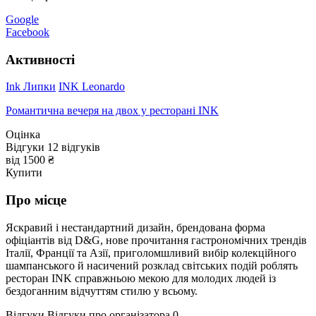
Google
Facebook
Активності
Ink Липки
INK Leonardo
Романтична вечеря на двох у ресторані INK
Оцінка
Відгуки
12
відгуків
від 1500 ₴
Купити
Про місце
Яскравий і нестандартний дизайн, брендована форма
офіціантів від D&G, нове прочитання гастрономічних трендів
Італії, Франції та Азії, приголомшливий вибір колекційного
шампанського й насичений розклад світських подій роблять
ресторан INK справжньою мекою для молодих людей із
бездоганним відчуттям стилю у всьому.
Відгуки
Відгуки про організатора
0