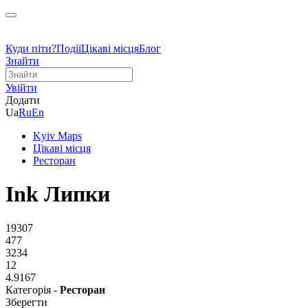
Куди піти?
Події
Цікаві місця
Блог
Знайти
Увійти
Додати
Ua
Ru
En
Kyiv Maps
Цікаві місця
Ресторан
Ink Липки
19307
477
3234
12
4.9167
Категорія -
Ресторан
Зберегти