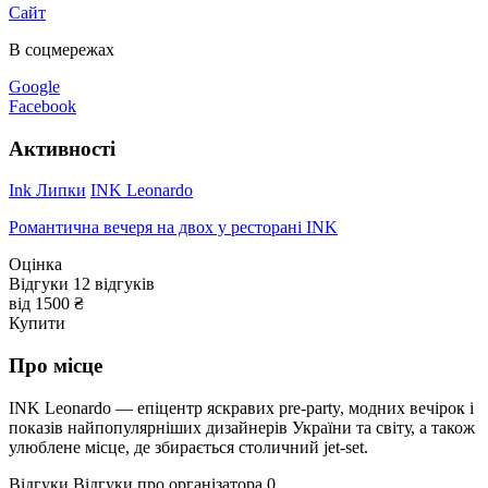
Сайт
В соцмережах
Google
Facebook
Активності
Ink Липки
INK Leonardo
Романтична вечеря на двох у ресторані INK
Оцінка
Відгуки
12
відгуків
від 1500 ₴
Купити
Про місце
INK Leonardo — епіцентр яскравих pre-party, модних вечірок і
показів найпопулярніших дизайнерів України та світу, а також
улюблене місце, де збирається столичний jet-set.
Відгуки
Відгуки про організатора
0