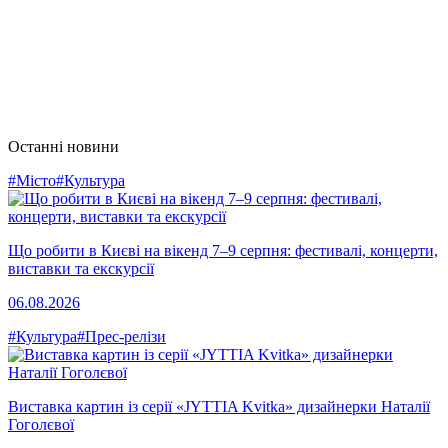
Останні новини
#Місто
#Культура
Що робити в Києві на вікенд 7–9 серпня: фестивалі, концерти,
виставки та екскурсії
06.08.2026
#Культура
#Прес-релізи
Виставка картин із серії «JYTTIA Kvitka» дизайнерки Наталії
Гоголєвої