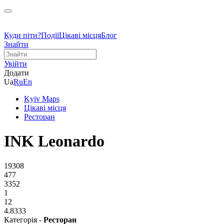
Куди піти?
Події
Цікаві місця
Блог
Знайти
Увійти
Додати
Ua
Ru
En
Kyiv Maps
Цікаві місця
Ресторан
INK Leonardo
19308
477
3352
1
12
4.8333
Категорія -
Ресторан