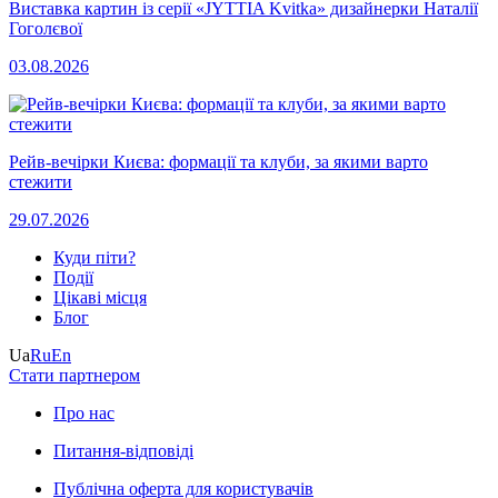
Виставка картин із серії «JYTTIA Kvitka» дизайнерки Наталії
Гоголєвої
03.08.2026
Рейв-вечірки Києва: формації та клуби, за якими варто
стежити
29.07.2026
Куди піти?
Події
Цікаві місця
Блог
Ua
Ru
En
Стати партнером
Про нас
Питання-відповіді
Публічна оферта для користувачів