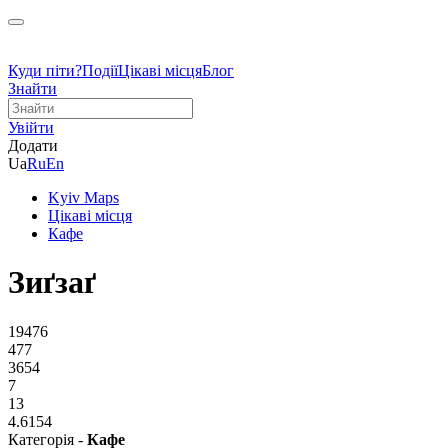
Куди піти?
Події
Цікаві місця
Блог
Знайти
Увійти
Додати
Ua
Ru
En
Kyiv Maps
Цікаві місця
Кафе
Зиґзаґ
19476
477
3654
7
13
4.6154
Категорія -
Кафе