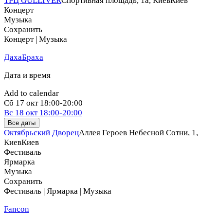
ТРЦ GULLIVER
Спортивная площадь, 1a, Киев
Киев
Концерт
Музыка
Сохранить
Концерт | Музыка
ДахаБраха
Дата и время
Add to calendar
Сб
17 окт
18:00-20:00
Вс
18 окт
18:00-20:00
Все даты
Октябрьский Дворец
Аллея Героев Небесной Сотни, 1,
Киев
Киев
Фестиваль
Ярмарка
Музыка
Сохранить
Фестиваль | Ярмарка | Музыка
Fancon