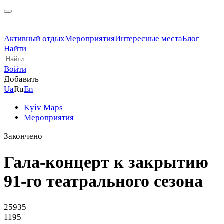
Активный отдых
Мероприятия
Интересные места
Блог
Найти
Войти
Добавить
Ua
Ru
En
Kyiv Maps
Мероприятия
Закончено
Гала-концерт к закрытию
91-го театрального сезона
25935
1195