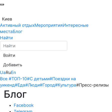
Киев
Активный отдых
Мероприятия
Интересные
места
Блог
Найти
Войти
Добавить
Ua
Ru
En
Все
#ТОП-10
#С детьми
#Поездки на
уикенд
#Еда
#Люди
#Город
#Культура
#Пресс-релизы
Блог
Facebook
Telegram