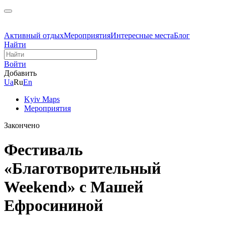
Активный отдых
Мероприятия
Интересные места
Блог
Найти
Войти
Добавить
Ua
Ru
En
Kyiv Maps
Мероприятия
Закончено
Фестиваль
«Благотворительный
Weekend» с Машей
Ефросининой