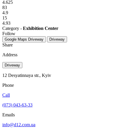
4.625
83
4.9
15
4.93
Category -
Exhibition Center
Follow
Google Maps
Driveway
Driveway
Share
Address
Driveway
12 Desyatinnaya str., Kyiv
Phone
Call
(073) 043-63-33
Emails
info@d12.com.ua