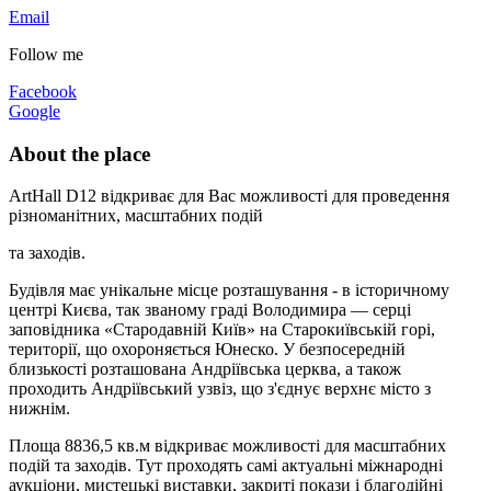
Email
Follow me
Facebook
Google
About the place
ArtHall D12 відкриває для Вас можливості для проведення
різноманітних, масштабних подій
та заходів.
Будівля має унікальне місце розташування - в історичному
центрі Києва, так званому граді Володимира — серці
заповідника «Стародавній Київ» на Старокиївській горі,
території, що охороняється Юнеско. У безпосередній
близькості розташована Андріївська церква, а також
проходить Андріївський узвіз, що з'єднує верхнє місто з
нижнім.
Площа 8836,5 кв.м відкриває можливості для масштабних
подій та заходів. Тут проходять самі актуальні міжнародні
аукціони, мистецькі виставки, закриті покази і благодійні