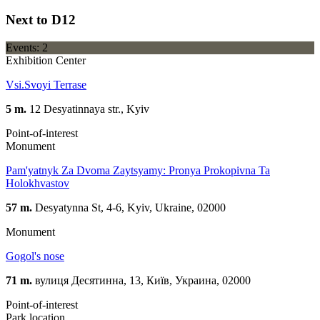
Next to D12
Events: 2
Exhibition Center
Vsi.Svoyi Terrase
5 m.
12 Desyatinnaya str., Kyiv
Point-of-interest
Monument
Pam'yatnyk Za Dvoma Zaytsyamy: Pronya Prokopivna Ta
Holokhvastov
57 m.
Desyatynna St, 4-6, Kyiv, Ukraine, 02000
Monument
Gogol's nose
71 m.
вулиця Десятинна, 13, Київ, Украина, 02000
Point-of-interest
Park location