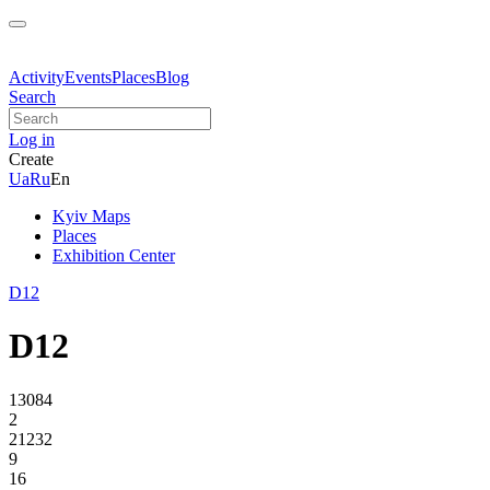
Activity
Events
Places
Blog
Search
Log in
Create
Ua
Ru
En
Kyiv Maps
Places
Exhibition Center
D12
D12
13084
2
21232
9
16