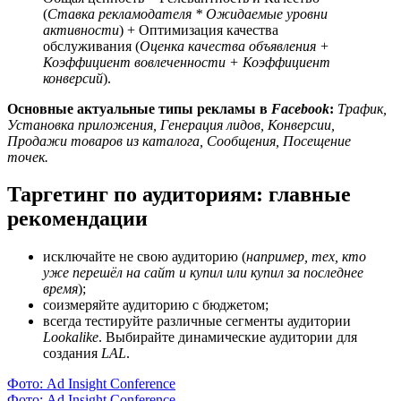
(
Ставка рекламодателя * Ожидаемые уровни
активности
) + Оптимизация качества
обслуживания (
Оценка качества объявления +
Коэффициент вовлеченности + Коэффициент
конверсий
).
Основные актуальные типы рекламы в
Facebook
:
Трафик,
Установка приложения, Генерация лидов, Конверсии,
Продажи товаров из каталога, Сообщения, Посещение
точек.
Таргетинг по аудиториям: главные
рекомендации
исключайте не свою аудиторию (
например, тех, кто
уже перешёл на сайт и купил или купил за последнее
время
);
соизмеряйте аудиторию с бюджетом;
всегда тестируйте различные сегменты аудитории
Lookalike
. Выбирайте динамические аудитории для
создания
LAL
.
Фото: Ad Insight Conference
Фото: Ad Insight Conference