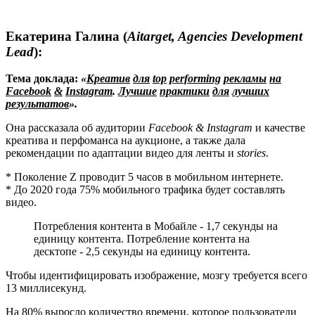
Екатерина Галина (
Aitarget, Agencies Development
Lead
):
Тема доклада:
«
Креатив
для
top
performing
рекламы
на
Facebook
&
Instagram
.
Лучшие
практики
для
лучших
результатов
».
Она рассказала об аудитории
Facebook & Instagram
и качестве
креатива и перфоманса на аукционе, а также дала
рекомендации по адаптации видео для ленты и
stories
.
* Поколение Z проводит 5 часов в мобильном интернете.
* До 2020 года 75% мобильного трафика будет составлять
видео.
Потребления контента в Мобайле - 1,7 секунды на
единицу контента. Потребление контента на
десктопе - 2,5 секунды на единицу контента.
Чтобы идентифицировать изображение, мозгу требуется всего
13 миллисекунд.
На 80% выросло количество времени, которое пользователи