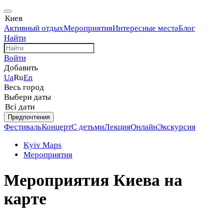
Киев
Активный отдых
Мероприятия
Интересные места
Блог
Найти
Войти
Добавить
Ua
Ru
En
Весь город
Выбери даты
Всі дати
Предпочтения
Фестиваль
Концерт
С детьми
Лекция
Онлайн
Экскурсия
Kyiv Maps
Мероприятия
Мероприятия Киева на
карте