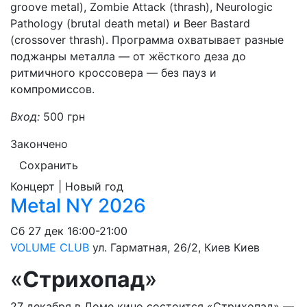
groove metal), Zombie Attack (thrash), Neurologic
Pathology (brutal death metal) и Beer Bastard
(crossover thrash). Программа охватывает разные
поджанры металла — от жёсткого деза до
ритмичного кроссовера — без пауз и
компромиссов.
Вход:
500 грн
Закончено
Сохранить
Концерт | Новый год
Metal NY 2026
Сб
27 дек
16:00-21:00
VOLUME CLUB
ул. Гарматная, 26/2, Киев
Киев
«
Стрихопад
»
27 декабря в Доме кино состоится «Стрихопад» —