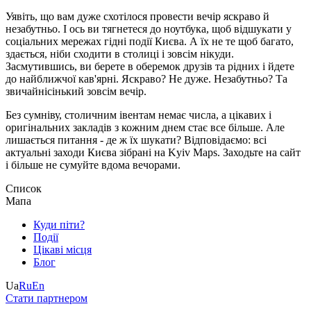
Уявіть, що вам дуже схотілося провести вечір яскраво й
незабутньо. І ось ви тягнетеся до ноутбука, щоб відшукати у
соціальних мережах гідні події Києва. А їх не те щоб багато,
здається, ніби сходити в столиці і зовсім нікуди.
Засмутившись, ви берете в оберемок друзів та рідних і йдете
до найближчої кав'ярні. Яскраво? Не дуже. Незабутньо? Та
звичайнісінький зовсім вечір.
Без сумніву, столичним івентам немає числа, а цікавих і
оригінальних закладів з кожним днем ​​стає все більше. Але
лишається питання - де ж їх шукати? Відповідаємо: всі
актуальні заходи Києва зібрані на Kyiv Maps. Заходьте на сайт
і більше не сумуйте вдома вечорами.
Список
Мапа
Куди піти?
Події
Цікаві місця
Блог
Ua
Ru
En
Стати партнером