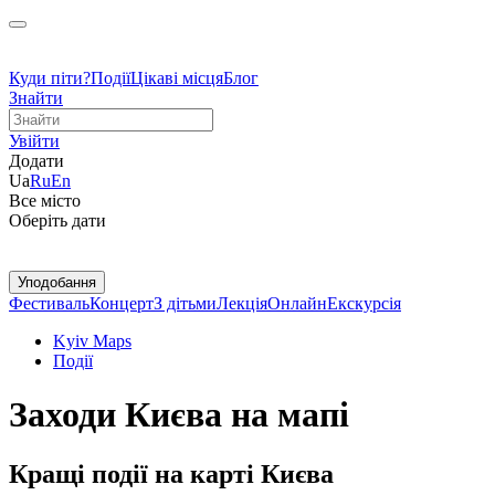
Куди піти?
Події
Цікаві місця
Блог
Знайти
Увійти
Додати
Ua
Ru
En
Все місто
Оберіть дати
Уподобання
Фестиваль
Концерт
З дітьми
Лекція
Онлайн
Екскурсія
Kyiv Maps
Події
Заходи Києва на мапі
Кращі події на карті Києва