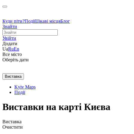
Куди піти?
Події
Цікаві місця
Блог
Знайти
Увійти
Додати
Ua
Ru
En
Все місто
Оберіть дати
Виставка
Kyiv Maps
Події
Виставки на карті Києва
Виставка
Очистити