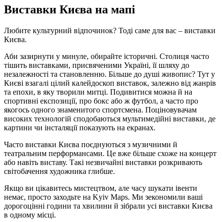
Виставки Києва на мапі
Любите культурний відпочинок? Тоді саме для вас – виставки
Києва.
Аби зазирнути у минуле, обирайте історичні. Столиця часто
тішить виставками, присвяченими Україні, її шляху до
незалежності та становленню. Більше до душі живопис? Тут у
Києві взагалі цілий калейдоскоп виставок, залежно від жанрів
та епохи, в яку творили митці. Подивитися можна й на
спортивні експозиції, про бокс або ж футбол, а часто про
якогось одного знаменитого спортсмена. Поціновувачам
високих технологій сподобаються мультимедійні виставки, де
картини чи інсталяції показують на екранах.
Часто виставки Києва поєднуються з музичними й
театральним перформансами. Це вже більше схоже на концерт
або навіть виставу. Такі незвичайні виставки розкривають
світобачення художника глибше.
Якщо ви цікавитесь мистецтвом, але часу шукати івенти
немає, просто заходьте на Kyiv Maps. Ми зекономили ваші
дорогоцінні години та хвилини й зібрали усі виставки Києва
в одному місці.