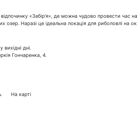
 відпочинку «Забір’я», де можна чудово провести час н
х озер. Наразі це ідеальна локація для риболовлі на о
у вихідні дні.
еркія Гончаренка, 4.
ь
На карті