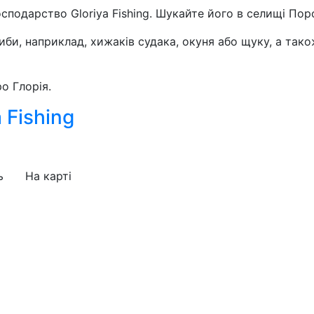
сподарство Gloriya Fishing. Шукайте його в селищі Поро
би, наприклад, хижаків судака, окуня або щуку, а також
о Глорія.
 Fishing
ь
На карті