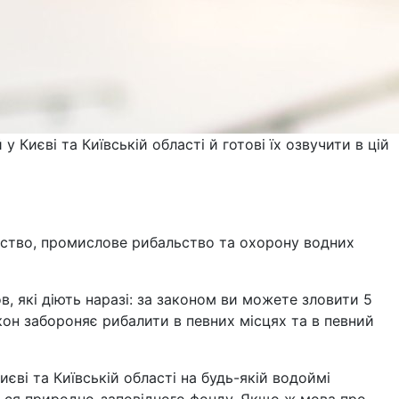
Києві та Київській області й готові їх озвучити в цій
арство, промислове рибальство та охорону водних
, які діють наразі: за законом ви можете зловити 5
кон забороняє рибалити в певних місцях та в певний
єві та Київській області на будь-якій водоймі