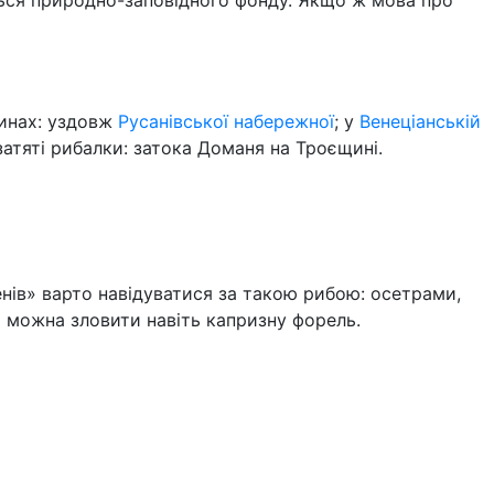
ється природно-заповідного фонду. Якщо ж мова про
цинах: уздовж
Русанівської набережної
; у
Венеціанській
 затяті рибалки: затока Доманя на Троєщині.
нів» варто навідуватися за такою рибою: осетрами,
 можна зловити навіть капризну форель.