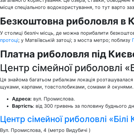
загального користування. Це озера, ставки, обводнені
місця спеціального водокористування, то тут варто заз
Безкоштовна риболовля в К
У столиці безліч місць, де можна порибалити безкоштов
протоці
; у Матвіївській затоці; з моста метро; поблизу
Платна риболовля під Києв
Центр сімейної риболовлі «Б
Ця знайома багатьом рибалкам локація розташувалася н
щуками, карпами, товстолобиками, сомами й окунями. В
Адреса:
вул. Промислова.
Вартість
: від 300 гривень за половину буднього дн
Центр сімейної риболовлі «Білі 
Вул. Промислова, 4 (метро Видубичі )