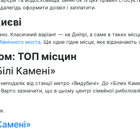
 кар’єри та водосховища. Виняток із цих правил стосу
далегідь оформити дозвіл і заплатити.
иєві
но. Класичний варіант — на Дніпрі, а саме в таких міс
Північного моста
. Ще одне гідне місце, яке відзначають
ом: ТОП місцин
ілі Камені»
еподалік від станції метро «Видубичі». До «Білих Каме
арто зазначити, що в цьому центрі сімейної риболовлі
я.
Камені»