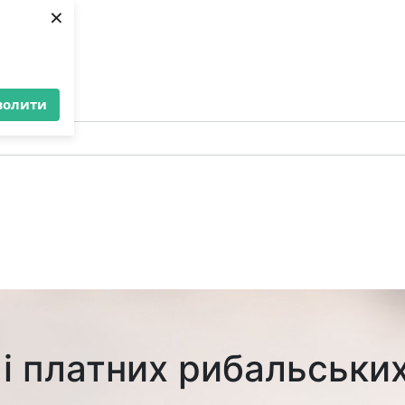
×
волити
і платних рибальських