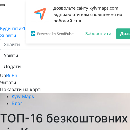
Дозвольте сайту kyivmaps.com
відправляти вам сповіщення на
робочий стіл.
Куди піти?
Події
Цікаві місця
Блог
Заборонити
Доз
Powered by SendPulse
Знайти
Увійти
Додати
Ua
Ru
En
Читати
Показати на карті
Kyiv Maps
Блог
ТОП-16 безкоштовних 