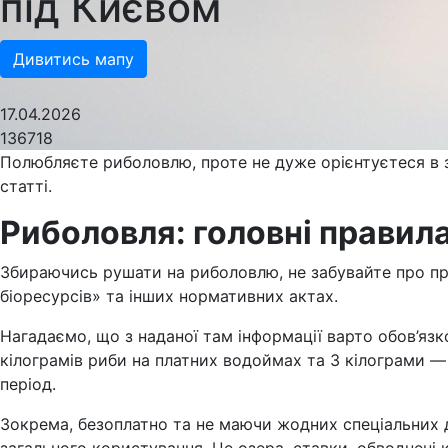
під Києвом
Дивитись мапу
17.04.2026
136718
Полюбляєте риболовлю, проте не дуже орієнтуєтеся в за
статті.
Риболовля: головні правил
Збираючись рушати на риболовлю, не забувайте про пр
біоресурсів» та інших нормативних актах.
Нагадаємо, що з наданої там інформації варто обов’язк
кілограмів риби на платних водоймах та 3 кілограми — 
період.
Зокрема, безоплатно та не маючи жодних спеціальних до