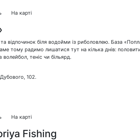
ь
На карті
»
та відпочинок біля водойми із риболовлею. База «Попла
 Саме тому радимо лишатися тут на кілька днів: полови
 волейбол, теніс чи більярд.
 Дубового, 102.
2
ь
На карті
iya Fishing