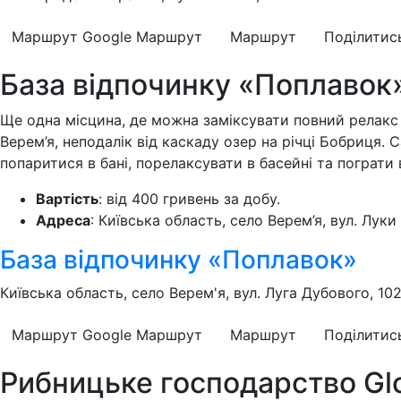
Маршрут Google
Маршрут
Маршрут
Поділитис
База відпочинку «Поплавок
Ще одна місцина, де можна заміксувати повний релакс 
Верем’я, неподалік від каскаду озер на річці Бобриця.
попаритися в бані, порелаксувати в басейні та пограти в
Вартість
: від 400 гривень за добу.
Адреса
: Київська область, село Верем’я, вул. Луки
База відпочинку «Поплавок»
Київська область, село Верем'я, вул. Луга Дубового, 10
Маршрут Google
Маршрут
Маршрут
Поділитис
Рибницьке господарство Glor