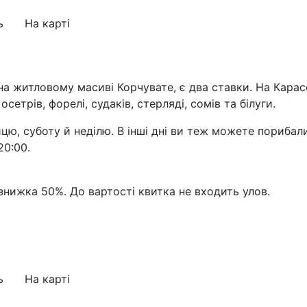
ь
На карті
 на житловому масиві Корчувате, є два ставки. На Кара
етрів, форелі, судаків, стерляді, сомів та білуги.
цю, суботу й неділю. В інші дні ви теж можете порибал
20:00.
знижка 50%. До вартості квитка не входить улов.
ь
На карті