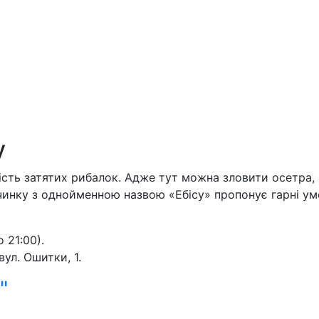
у
ть затятих рибалок. Адже тут можна зловити осетра, щу
инку з однойменною назвою «Ебісу» пропонує гарні умов
о 21:00).
ул. Ошитки, 1.
"