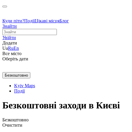
Куди піти?
Події
Цікаві місця
Блог
Знайти
Увійти
Додати
Ua
Ru
En
Все місто
Оберіть дати
Безкоштовно
Kyiv Maps
Події
Безкоштовні заходи в Києві
Безкоштовно
Очистити