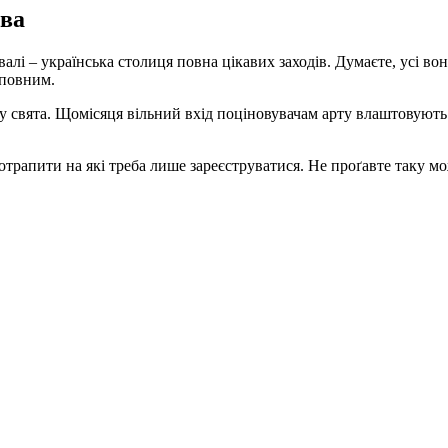
єва
тивалі – українська столиця повна цікавих заходів. Думаєте, усі 
ь повним.
у свята. Щомісяця вільний вхід поціновувачам арту влаштовують 
отрапити на які треба лише зареєструватися. Не проґавте таку мо