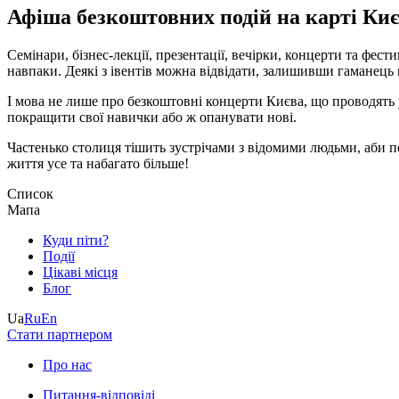
Афіша безкоштовних подій на карті Ки
Семінари, бізнес-лекції, презентації, вечірки, концерти та фес
навпаки. Деякі з івентів можна відвідати, залишивши гаманец
І мова не лише про безкоштовні концерти Києва, що проводять 
покращити свої навички або ж опанувати нові.
Частенько столиця тішить зустрічами з відомими людьми, аби п
життя усе та набагато більше!
Список
Мапа
Куди піти?
Події
Цікаві місця
Блог
Ua
Ru
En
Стати партнером
Про нас
Питання-відповіді