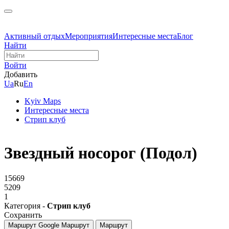
Активный отдых
Мероприятия
Интересные места
Блог
Найти
Войти
Добавить
Ua
Ru
En
Kyiv Maps
Интересные места
Стрип клуб
Звездный носорог (Подол)
15669
5209
1
Категория -
Стрип клуб
Сохранить
Маршрут Google
Маршрут
Маршрут