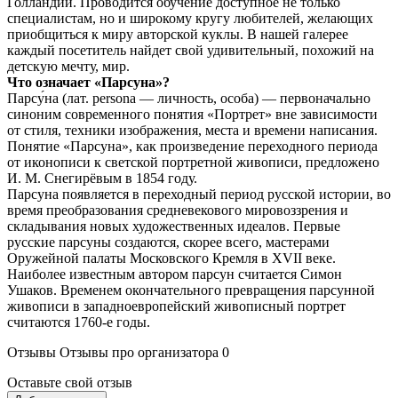
Голландии. Проводится обучение доступное не только
специалистам, но и широкому кругу любителей, желающих
приобщиться к миру авторской куклы. В нашей галерее
каждый посетитель найдет свой удивительный, похожий на
детскую мечту, мир.
Что означает «Парсуна»?
Парсу́на (лат. persona — личность, особа) — первоначально
синоним современного понятия «Портрет» вне зависимости
от стиля, техники изображения, места и времени написания.
Понятие «Парсуна», как произведение переходного периода
от иконописи к светской портретной живописи, предложено
И. М. Снегирёвым в 1854 году.
Парсуна появляется в переходный период русской истории, во
время преобразования средневекового мировоззрения и
складывания новых художественных идеалов. Первые
русские парсуны создаются, скорее всего, мастерами
Оружейной палаты Московского Кремля в XVII веке.
Наиболее известным автором парсун считается Симон
Ушаков. Временем окончательного превращения парсунной
живописи в западноевропейский живописный портрет
считаются 1760-е годы.
Отзывы
Отзывы про организатора
0
Оставьте свой отзыв