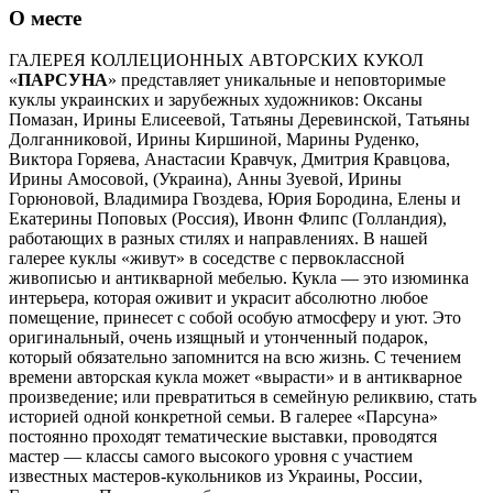
О месте
ГАЛЕРЕЯ КОЛЛЕЦИОННЫХ АВТОРСКИХ КУКОЛ
«
ПАРСУНА
» представляет уникальные и неповторимые
куклы украинских и зарубежных художников: Оксаны
Помазан, Ирины Елисеевой, Татьяны Деревинской, Татьяны
Долганниковой, Ирины Киршиной, Марины Руденко,
Виктора Горяева, Анастасии Кравчук, Дмитрия Кравцова,
Ирины Амосовой, (Украина), Анны Зуевой, Ирины
Горюновой, Владимира Гвоздева, Юрия Бородина, Елены и
Екатерины Поповых (Россия), Ивонн Флипс (Голландия),
работающих в разных стилях и направлениях. В нашей
галерее куклы «живут» в соседстве с первоклассной
живописью и антикварной мебелью. Кукла — это изюминка
интерьера, которая оживит и украсит абсолютно любое
помещение, принесет с собой особую атмосферу и уют. Это
оригинальный, очень изящный и утонченный подарок,
который обязательно запомнится на всю жизнь. С течением
времени авторская кукла может «вырасти» и в антикварное
произведение; или превратиться в семейную реликвию, стать
историей одной конкретной семьи. В галерее «Парсуна»
постоянно проходят тематические выставки, проводятся
мастер — классы самого высокого уровня с участием
известных мастеров-кукольников из Украины, России,