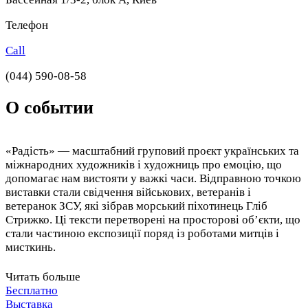
Телефон
Call
(044) 590-08-58
О событии
«Радість» — масштабний груповий проєкт українських та
міжнародних художників і художниць про емоцію, що
допомагає нам вистояти у важкі часи. Відправною точкою
виставки стали свідчення військових, ветеранів і
ветеранок ЗСУ, які зібрав морський піхотинець Гліб
Стрижко. Ці тексти перетворені на просторові об’єкти, що
стали частиною експозиції поряд із роботами митців і
мисткинь.
На тлі досвіду війни виставка говорить про радість як про
Читать больше
стан, що може бути дуже різним — гучним або майже
Бесплатно
непомітним — але саме він часто допомагає нам рухатися
Выставка