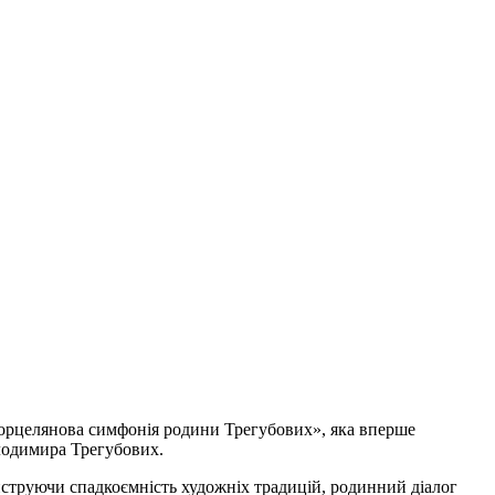
 Порцелянова симфонія родини Трегубових», яка вперше
лодимира Трегубових.
онструючи спадкоємність художніх традицій, родинний діалог