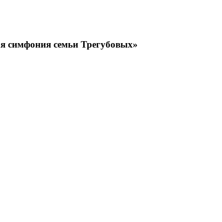
ая симфония семьи Трегубовых»