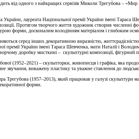
дить від одного з найкращих сервізів Миколи Трегубова – «Мир н
 України, лауреата Національної премії України імені Тараса Ш
спозиції. Протягом творчого життя художник створив численні фор
льтурою форми, досконалим володінням матеріалом і глибоким ос
няються серед інших декоративною виразністю, життєрадісністю
ної премії України імені Тараса Шевченка, мати Наталії і Воло
орчому доробку мисткині – скульптурні композиції, фігурний пос
бової (1952–2021) – скульпторки, живописця і графіка, яка про
чне звучання, виважену пластику та уважне ставлення до людсько
 Трегубова (1957–2013), який працював у галузі скульптури ма
 декоративної форми.