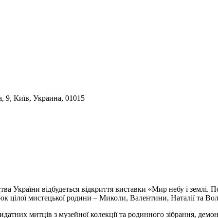
, 9, Київ, Украина, 01015
цтва України відбудеться відкриття виставки «Мир небу і землі.
ок цілої мистецької родини – Миколи, Валентини, Наталії та Во
видатних митців з музейної колекції та родинного зібрання, дем