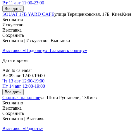
Вт
11 авг
11:00-23:00
Все даты
SQUAT 17B YARD CAFE
улица Терещенковская, 17Б, Киев
Кие
Бесплатно
Искусство
Выставка
Сохранить
Бесплатно | Искусство | Выставка
Выставка «Подсолнух. Глазами к солнцу»
Дата и время
Add to calendar
Вс
09 авг
12:00-19:00
Чт
13 авг
12:00-19:00
Пт
14 авг
12:00-19:00
Все даты
Скрипач на крыше
ул. Шота Руставели, 13
Киев
Бесплатно
Выставка
Сохранить
Бесплатно | Выставка
Выставка «Радость»