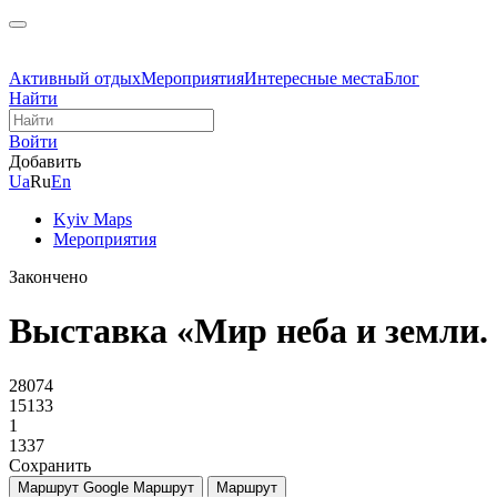
Активный отдых
Мероприятия
Интересные места
Блог
Найти
Войти
Добавить
Ua
Ru
En
Kyiv Maps
Мероприятия
Закончено
Выставка «Мир неба и земли
28074
15133
1
1337
Сохранить
Маршрут Google
Маршрут
Маршрут