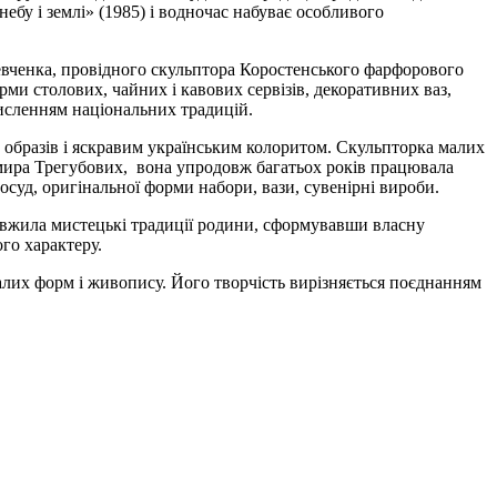
ебу і землі» (1985) і водночас набуває особливого
евченка, провідного скульптора Коростенського фарфорового
ми столових, чайних і кавових сервізів, декоративних ваз,
мисленням національних традицій.
 образів і яскравим українським колоритом. Скульпторка малих
димира Трегубових, вона упродовж багатьох років працювала
уд, оригінальної форми набори, вази, сувенірні вироби.
довжила мистецькі традиції родини, сформувавши власну
го характеру.
лих форм і живопису. Його творчість вирізняється поєднанням