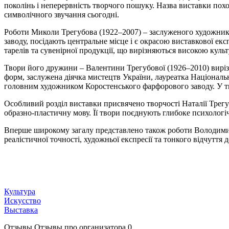
поколінь і неперервність творчого пошуку. Назва виставки похо
символічного звучання сьогодні.
Роботи Миколи Трегубова (1922–2007) – заслуженого художника
заводу, посідають центральне місце і є окрасою виставкової ек
тарелів та сувенірної продукції, що вирізняються високою ку
Твори його дружини – Валентини Трегубової (1926–2010) виріз
форм, заслужена діячка мистецтв України, лауреатка Національ
головним художником Коростенського фарфорового заводу. У тв
Особливий розділ виставки присвячено творчості Наталії Трегу
образно-пластичну мову. Її твори поєднують глибоке психологі
Вперше широкому загалу представлено також роботи Володимира
реалістичної точності, художньої експресії та тонкого відчуття
Культура
Искусство
Выставка
Отзывы
Отзывы про организатора
0