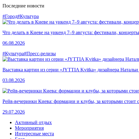
Последние новости
#Город
#Культура
Что делать в Киеве на уикенд 7–9 августа: фестивали, концерт
06.08.2026
#Культура
#Пресс-релизы
Выставка картин из серии «JYTTIA Kvitka» дизайнера Натальи
03.08.2026
Рейв-вечеринки Киева: формации и клубы, за которыми стоит 
29.07.2026
Активный отдых
Мероприятия
Интересные места