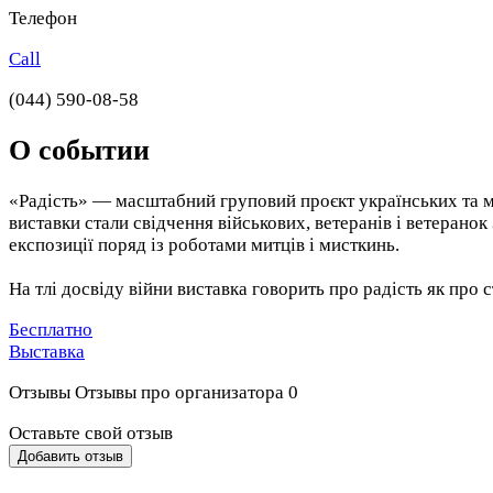
Телефон
Call
(044) 590-08-58
О событии
«Радість» — масштабний груповий проєкт українських та 
виставки стали свідчення військових, ветеранів і ветеранок
експозиції поряд із роботами митців і мисткинь.
На тлі досвіду війни виставка говорить про радість як пр
Бесплатно
Выставка
Отзывы
Отзывы про организатора
0
Оставьте свой отзыв
Добавить отзыв