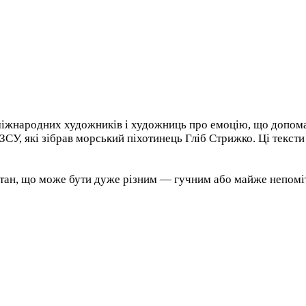
міжнародних художників і художниць про емоцію, що допома
 ЗСУ, які зібрав морський піхотинець Гліб Стрижко. Ці текст
о стан, що може бути дуже різним — гучним або майже непомі