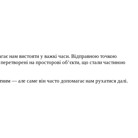
гає нам вистояти у важкі часи. Відправною точкою
и перетворені на просторові об’єкти, що стали частиною
тним — але саме він часто допомагає нам рухатися далі.