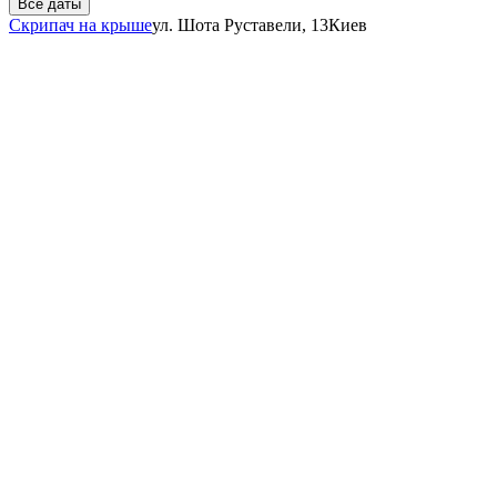
Все даты
Скрипач на крыше
ул. Шота Руставели, 13
Киев