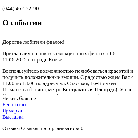
(044) 462-52-90
О событии
Дорогие любители фиалок!
Приглашаем на показ коллекционных фиалок 7.06 –
11.06.2022 в городе Киеве.
Воспользуйтесь возможностью полюбоваться красотой и
получить положительные эмоции. С радостью ждем Вас с
11.00 до 18.00 по адресу ул. Спасская, 16-Б музей
Гетманства (Подол, метро Контрактовая Площадь). У нас
Вы сможете также приобрести цветущие фиалки, детки,
Читать больше
листики, сопутствующие товары и получить консультацию
Бесплатно
по уходу и выращиванию.
Ярмарка
Выставка
В течение всего периода будет проводиться
беспроигрышная лотерея, в которой мы разыграем
Отзывы
Отзывы про организатора
0
цветущую фиалку, детки и листики.