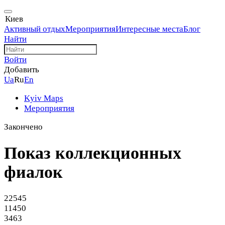
Киев
Активный отдых
Мероприятия
Интересные места
Блог
Найти
Войти
Добавить
Ua
Ru
En
Kyiv Maps
Мероприятия
Закончено
Показ коллекционных
фиалок
22545
11450
3463