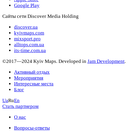
Google Play
Сайты сети Discover Media Holding
discover.ua
kyivmaps.com
mixsport.pro
alltops.com.ua
its-time.com.ua
©2017—2024 Kyiv Maps. Developed in
Jam Development
.
Активный отдых
Мероприятия
Интересные места
Блог
Ua
Ru
En
Стать партнером
О нас
Вопросы-ответы