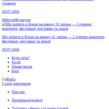
стежити
29.07.2026
#Місто
#Культура
Що робити в Києві на вікенд 31 липня — 2 серпня: концерти,
фестивалі, виставки та лекції
29.07.2026
Куди піти?
Події
Цікаві місця
Блог
Ua
Ru
En
Стати партнером
Про нас
Питання-відповіді
Публічна оферта для користувачів