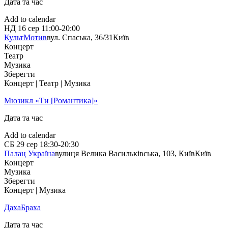
Дата та час
Add to calendar
НД
16 сер
11:00-20:00
КультМотив
вул. Спаська, 36/31
Київ
Концерт
Театр
Музика
Зберегти
Концерт | Театр | Музика
Мюзикл «Ти [Романтика]»
Дата та час
Add to calendar
СБ
29 сер
18:30-20:30
Палац Україна
вулиця Велика Васильківська, 103, Київ
Київ
Концерт
Музика
Зберегти
Концерт | Музика
ДахаБраха
Дата та час