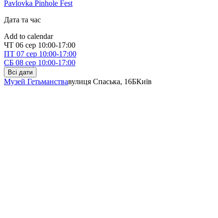
Pavlovka Pinhole Fest
Дата та час
Add to calendar
ЧТ
06 сер
10:00-17:00
ПТ
07 сер
10:00-17:00
СБ
08 сер
10:00-17:00
Всі дати
Музей Гетьманства
вулиця Спаська, 16Б
Київ