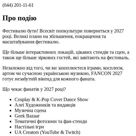
(044) 201-11-61
Про подію
Фестивалю бути! Всесвіт попкультури повернеться у 2027
році. Великі плани на збільшення, покращення та
масштабування фестивалю.
Ще більше інтерактивних локацій, цікавих стендів та сцен, а
також ще більше зіркових гостей, які завітають на фестиваль.
Незалежно від того, чи ви захоплюєтеся іграми, косплеєм,
артом чи сучасною українською музикою, FANCON 2027
готує незабутній вікенд для кожного фаната.
Що чекає фанатів у 2027 році?
Cosplay & K-Pop Cover Dance Show
Алеї Художників та видавців
Музична сцена
Geek Bazaar
Тематичні фотозони та фан-стенди
Настільні ігри
UA Creators (YouTube & Twitch)