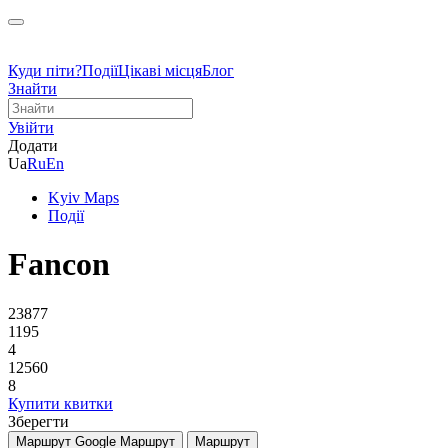
Куди піти?
Події
Цікаві місця
Блог
Знайти
Увійти
Додати
Ua
Ru
En
Kyiv Maps
Події
Fancon
23877
1195
4
12560
8
Купити квитки
Зберегти
Маршрут Google
Маршрут
Маршрут