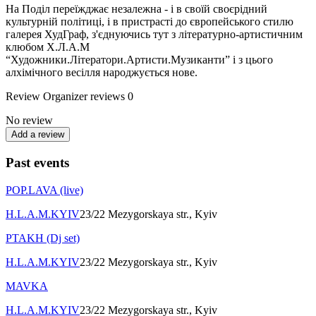
На Поділ переїжджає незалежна - і в своїй своєрідний
культурній політиці, і в пристрасті до європейського стилю
галерея ХудГраф, з'єднуючись тут з літературно-артистичним
клюбом Х.Л.А.М
“Художники.Літератори.Артисти.Музиканти” і з цього
алхімічного весілля народжується нове.
Review
Organizer reviews
0
No review
Add a review
Past events
POP.LAVA (live)
H.L.A.M.KYIV
23/22 Mezygorskaya str., Kyiv
PTAKH (Dj set)
H.L.A.M.KYIV
23/22 Mezygorskaya str., Kyiv
MAVKA
H.L.A.M.KYIV
23/22 Mezygorskaya str., Kyiv