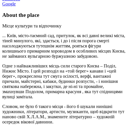
Google
About the place
Місце культури та відпочинку
... Київ, місто-таємний сад, притулок, як всі давні великі міста,
тіней минулого, які, здається, і до і після порога смерті
насолоджуються тутешнім життям, рояться фігури
колишнього примарним хороводом в особливих місцях Києва,
не займаних вульгарною буржуазною забудовою.
Одне з найважливіших місць сили старого Києва – Поділ,
Нижнє Місто. І цей розподіл на «той берег» канави і «цей
берег», прокреслена тут смуга осілості, верфі, вантажні
причали, майстерні, кабаки, будинки розпусти, - і нинішня
святкова набережна, і закутки, де ні-ні та промайне,
змахнувши Подолом, примарна красуня , яка тут спідницями
вулиці замітала.
Словом, не було б такого місця - його б шукали нинішні
художники, літератори, артисти, музиканти, щоб відкрити тут
наново свій Х.Л.А.М., знамените літературно – художній
осередок вікової давнини.