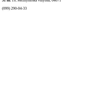
51 m.
19, Mezhyhirska vulytsia, 04071
(099) 290-04-33