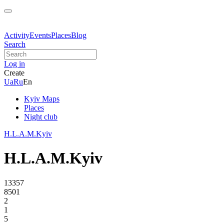
Activity
Events
Places
Blog
Search
Log in
Create
Ua
Ru
En
Kyiv Maps
Places
Night club
H.L.A.M.Kyiv
H.L.A.M.Kyiv
13357
8501
2
1
5