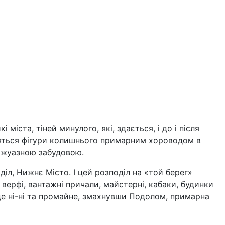
кі міста, тіней минулого, які, здається, і до і після
яться фігури колишнього примарним хороводом в
ржуазною забудовою.
іл, Нижнє Місто. І цей розподіл на «той берег»
, верфі, вантажні причали, майстерні, кабаки, будинки
, де ні-ні та промайне, змахнувши Подолом, примарна