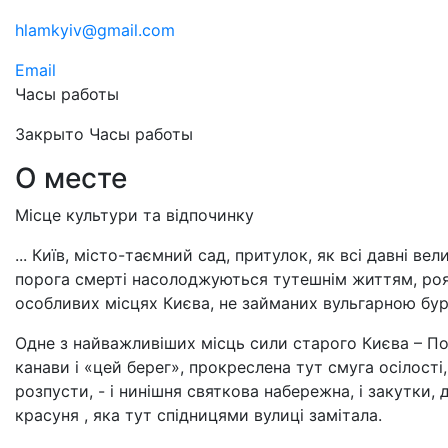
hlamkyiv@gmail.com
Email
Часы работы
Закрыто
Часы работы
О месте
Місце культури та відпочинку
... Київ, місто-таємний сад, притулок, як всі давні вели
порога смерті насолоджуються тутешнім життям, ро
особливих місцях Києва, не займаних вульгарною бу
Одне з найважливіших місць сили старого Києва – Под
канави і «цей берег», прокреслена тут смуга осілості
розпусти, - і нинішня святкова набережна, і закутки
красуня , яка тут спідницями вулиці замітала.