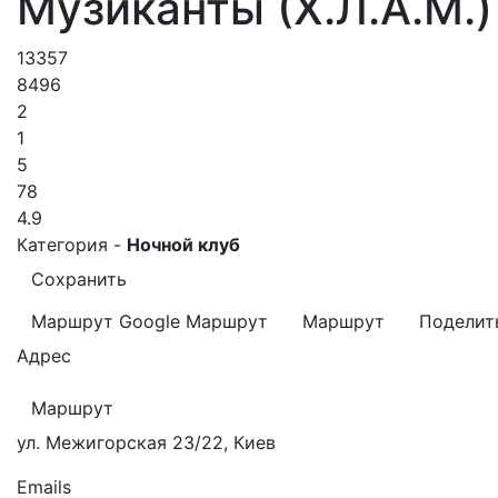
Музиканты (Х.Л.А.М.)
13357
8496
2
1
5
78
4.9
Категория -
Ночной клуб
Сохранить
Маршрут Google
Маршрут
Маршрут
Поделит
Адрес
Маршрут
ул. Межигорская 23/22, Киев
Emails