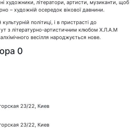
шні художники, літератори, артисти, музиканти, щоб
урно – художній осередок вікової давнини.
культурній політиці, і в пристрасті до
тут з літературно-артистичним клюбом Х.Л.А.М
алхімічного весілля народжується нове.
тора
0
горская 23/22, Киев
горская 23/22, Киев