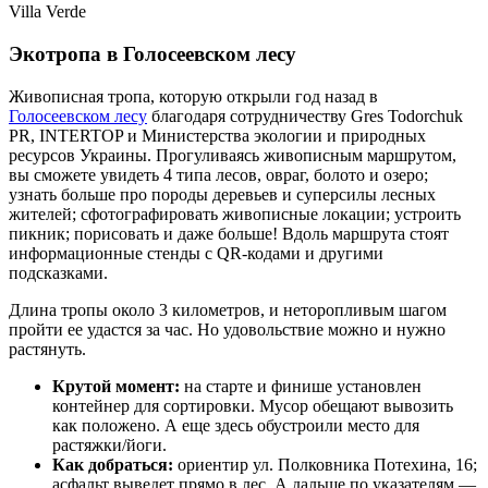
Villa Verde
Экотропа в Голосеевском лесу
Живописная тропа, которую открыли год назад в
Голосеевском лесу
благодаря сотрудничеству Gres Todorchuk
PR, INTERTOP и Министерства экологии и природных
ресурсов Украины. Прогуливаясь живописным маршрутом,
вы сможете увидеть 4 типа лесов, овраг, болото и озеро;
узнать больше про породы деревьев и суперсилы лесных
жителей; сфотографировать живописные локации; устроить
пикник; порисовать и даже больше! Вдоль маршрута стоят
информационные стенды с QR-кодами и другими
подсказками.
Длина тропы около 3 километров, и неторопливым шагом
пройти ее удастся за час. Но удовольствие можно и нужно
растянуть.
Крутой момент:
на старте и финише установлен
контейнер для сортировки. Мусор обещают вывозить
как положено. А еще здесь обустроили место для
растяжки/йоги.
Как добраться:
ориентир ул. Полковника Потехина, 16;
асфальт выведет прямо в лес. А дальше по указателям —