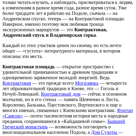
только читать-изучать, а наблюдать, присматриваться к людям,
к изменениям в разное время года, разное время суток. Уже
более тридцати лет я работаю на Подоле, сначала — на
Андреевском спуске, теперь — на Контрактовой площади.
Наверное, именно поэтому моя любимая троица
экскурсионных маршрутов — это
Контрактовая,
Андреевский спуск и Владимирская горка
.
Каждый из этих участков ценен по-своему, но есть нечто
общее — «густота» литературного материала, в котором
описаны эти места.
Контрактовая площадь
— открытое пространство с
удивительной привязанностью к древним традициям и
одновременно заряженное молодой энергией. Ведь
Контрактовая
— это прежде всего
Могилянка
— четыреста
лет образовательной традиции в Киеве, это — Гоголь и
Нечуй-Левицкий.
Контрактовый дом
— сейчас в основном
молчалив, но в его стенах — память Шевченко и Листа,
Короленко, Бальзака, Паустовского, Вертинского и еще о
многих именах, связанных с Киевскими контрактами.
Фонтан
«Самсон»
— почти тысячелетняя история места и народные
предания, сохранившиеся в «Кайдашевой семье».
Бывший
Греческий монастырь
— возможность поговорить о
многонациональном населении Подола, а
Дом Сухоты
—