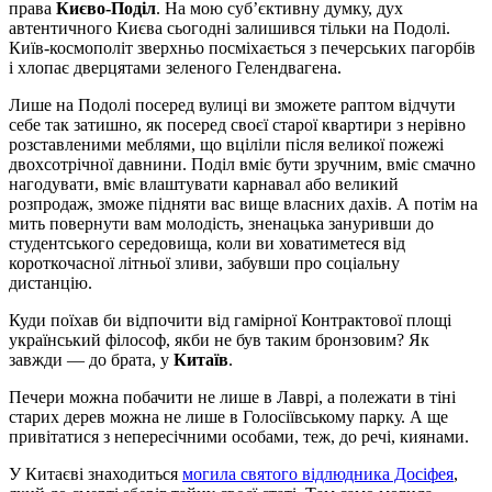
права
Києво-Поділ
. На мою суб’єктивну думку, дух
автентичного Києва сьогодні залишився тільки на Подолі.
Київ-космополіт зверхньо посміхається з печерських пагорбів
і хлопає дверцятами зеленого Гелендвагена.
Лише на Подолі посеред вулиці ви зможете раптом відчути
себе так затишно, як посеред своєї старої квартири з нерівно
розставленими меблями, що вціліли після великої пожежі
двохсотрічної давнини. Поділ вміє бути зручним, вміє смачно
нагодувати, вміє влаштувати карнавал або великий
розпродаж, зможе підняти вас вище власних дахів. А потім на
мить повернути вам молодість, зненацька зануривши до
студентського середовища, коли ви ховатиметеся від
короткочасної літньої зливи, забувши про соціальну
дистанцію.
Куди поїхав би відпочити від гамірної Контрактової площі
український філософ, якби не був таким бронзовим? Як
завжди — до брата, у
Китаїв
.
Печери можна побачити не лише в Лаврі, а полежати в тіні
старих дерев можна не лише в Голосіївському парку. А ще
привітатися з непересічними особами, теж, до речі, киянами.
У Китаєві знаходиться
могила святого відлюдника Досіфея
,