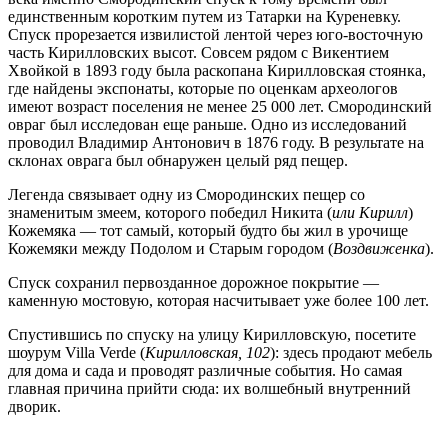
единственным коротким путем из Татарки на Куреневку.
Спуск прорезается извилистой лентой через юго-восточную
часть Кирилловских высот. Совсем рядом с Викентием
Хвойкой в 1893 году была раскопана Кирилловская стоянка,
где найдены экспонаты, которые по оценкам археологов
имеют возраст поселения не менее 25 000 лет. Смородинский
овраг был исследован еще раньше. Одно из исследований
проводил Владимир Антонович в 1876 году. В результате на
склонах оврага был обнаружен целый ряд пещер.
Легенда связывает одну из Смородинских пещер со
знаменитым змеем, которого победил Никита (
или Кирилл
)
Кожемяка — тот самый, который будто бы жил в урочище
Кожемяки между Подолом и Старым городом (
Воздвиженка
).
Спуск сохранил первозданное дорожное покрытие —
каменную мостовую, которая насчитывает уже более 100 лет.
Спустившись по спуску на улицу Кирилловскую, посетите
шоурум Villa Verde (
Кирилловская, 102
): здесь продают мебель
для дома и сада и проводят различные события. Но самая
главная причина прийти сюда: их волшебный внутренний
дворик.