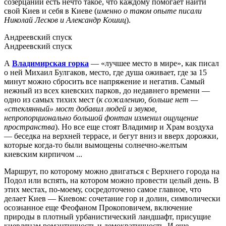
созерцании есть нечто такое, что каждому помогает найти
свой Киев и себя в Киеве (
именно о таком опыте писали
Николай Лесков и Александр Кошиц
).
Андреевский спуск
Андреевский спуск
А
Владимирская горка
— «лучшее место в мире», как писал
о ней Михаил Булгаков, место, где душа оживает, где за 15
минут можно сбросить все напряжение и негатив. Самый
нежный из всех киевских парков, до недавнего времени —
одно из самых тихих мест (
к сожалению, больше нет —
«стеклянный» мост добавил людей и звуков,
непропорционально большой фонтан изменил ощущение
пространства
). Но все еще стоят Владимир и Храм воздуха
— беседка на верхней террасе, и бегут вниз и вверх дорожки,
которые когда-то были вымощены солнечно-желтым
киевским кирпичом ...
Маршрут, по которому можно двигаться с Верхнего города на
Подол или вспять, на котором можно провести целый день. В
этих местах, по-моему, сосредоточено самое главное, что
делает Киев — Киевом: сочетание гор и долин, символически
осознанное еще Феофаном Прокоповичем, включение
природы в плотный урбанистический ландшафт, присущие
киевлянам романтичность и демократичность. И еще —