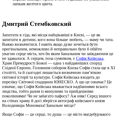
лапкам желтого цвета.
Дмитрий Стембковский
Запитати в гіда, які місця найцікавіші в Києві, — це як
запитати в дитини, кого вона більше любить, — маму чи тата.
Важко визначитися. І навіть якщо дуже хочеться бути
оригінальним, неможливо й неправильно було б обійти
увагою серце міста, хоч би яким банальним чи заїждженим це
не здавалося. А серцем, поза сумнівом, є
Софія Київська
.
Храм Премудрості Божої — одна з найдавніших споруд
Східної Європи. Головним собором Києва Софія стала ще в ХІ
столітті, та й сьогодні лишається визначною пам’яткою
світової історії та культури. Софія Київська входить до
переліку Світової спадщини ЮНЕСКО. А що це означає? Це
означає, що Софія Київська вважається надбаннями всього
людства, тобто разом із минулими та прийдешніми
поколіннями! Чи не забагато пафосу? Аж ніяк! Серед іншого
на стінах храму й досі зберігся автограф київського князя
Володимира Мономаха! Банальне місце?
Якщо Софія — це серце, то душа — це місто магдебурзького