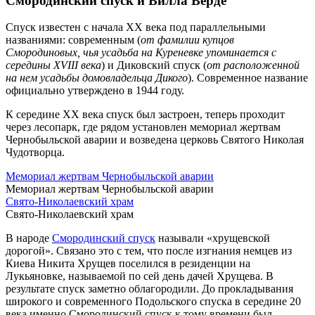
Смородинский спуск и Вилла Верде
Спуск известен с начала XX века под параллельными
названиями: современным (
от фамилии купцов
Смородиновых, чья усадьба на Куреневке упоминается с
середины XVIII века
) и Диковский спуск (
от расположенной
на нем усадьбы домовладельца Дикого
). Современное название
официально утверждено в 1944 году.
К середине XX века спуск был застроен, теперь проходит
через лесопарк, где рядом установлен мемориал жертвам
Чернобыльской аварии и возведена церковь Святого Николая
Чудотворца.
Мемориал жертвам Чернобыльской аварии
Мемориал жертвам Чернобыльской аварии
Свято-Николаевский храм
Свято-Николаевский храм
В народе
Смородинский спуск
называли «хрущевской
дорогой». Связано это с тем, что после изгнания немцев из
Киева Никита Хрущев поселился в резиденции на
Лукьяновке, называемой по сей день дачей Хрущева. В
результате спуск заметно облагородили. До прокладывания
широкого и современного Подольского спуска в середине 20
века именно Смородинский спуск к тому времени был