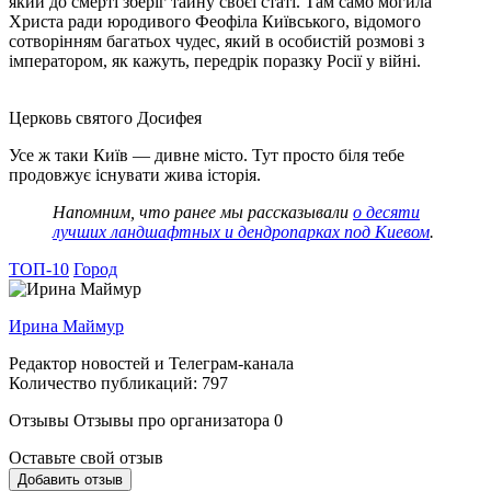
який до смерті зберіг тайну своєї статі. Там само могила
Христа ради юродивого Феофіла Київського, відомого
сотворінням багатьох чудес, який в особистій розмові з
імператором, як кажуть, передрік поразку Росії у війні.
Церковь святого Досифея
Усе ж таки Київ — дивне місто. Тут просто біля тебе
продовжує існувати жива історія.
Напомним, что ранее мы рассказывали
о десяти
лучших ландшафтных и дендропарках под Киевом
.
ТОП-10
Город
Ирина Маймур
Редактор новостей и Телеграм-канала
Количество публикаций: 797
Отзывы
Отзывы про организатора
0
Оставьте свой отзыв
Добавить отзыв