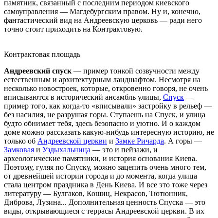
памятник, связанный с последним периодом киевского
самоуправления — Магдебургским правом. Ну и, конечно,
фантастический вид на Андреевскую церковь — ради него
точно стоит приходить на Контрактовую.
Контрактовая площадь
Андреевский спуск
— пример тонкой созвучности между
естественным и архитектурным ландшафтом. Несмотря на
несколько новостроек, которые, откровенно говоря, не очень
вписываются в исторический ансамбль улицы,
Спуск
—
пример того, как когда-то «вписывали» застройку в рельеф —
без насилия, не разрушая горы. Ступаешь на Спуск, и улица
будто обнимает тебя, здесь безопасно и уютно. И о каждом
доме можно рассказать какую-нибудь интересную историю, не
только об
Андреевской церкви
и
Замке Ричарда
. А горы —
Замковая
и
Уздыхальница
— это и пейзажи, и
археологические памятники, и история основания Киева.
Поэтому, гуляя по Спуску, можно зацепить очень много тем,
от древнейшей истории города и до момента, когда улица
стала центром праздника в День Киева. И все это тоже через
литературу — Булгаков, Кошиц, Некрасов, Тютюнник,
Диброва, Лузина... Дополнительная ценность Спуска — это
виды, открывающиеся с террасы Андреевской церкви. В их