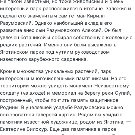
Не такой известный, но тоже живописный и очень
интересный парк расположился в Яготине. Заложил и
сделал его знаменитым сам гетман Кирилл
Разумовский. Однако наибольший вклад в его
развитие внес сын Разумовского Алексей. Он был
увлечен ботаникой и собирал собственную коллекцию
редких растений. Именно они были высажены в
Яготинском парке под чутким руководством
известного зарубежного садовника.
Кроме множества уникальных растений, парк
интересен и многочисленными памятниками. На его
территории можно увидеть монумент Неизвестному
солдату (
на входе
) и мемориал на берегу реки Супий,
построенный, чтобы почтить память защитников
Родины. В уцелевшей усадьбе Разумовских можно
полюбоваться галереей картин. Рядом вы увидите
памятник известной художнице, родом из Яготина, —
Екатерине Билокур. Еще два памятника в парке