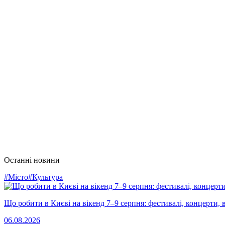
Останні новини
#Місто
#Культура
Що робити в Києві на вікенд 7–9 серпня: фестивалі, концерти, в
06.08.2026