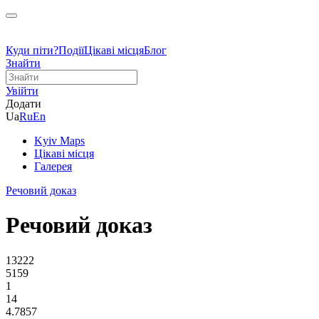
Куди піти?
Події
Цікаві місця
Блог
Знайти
Увійти
Додати
Ua
Ru
En
Kyiv Maps
Цікаві місця
Галерея
Речовий доказ
Речовий доказ
13222
5159
1
14
4.7857