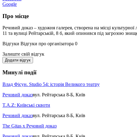
Google
Про місце
Речовий доказ – художня галерея, створена на місці культурної 
11 та вулиці Рейтарській, 8 б, який опинився під загрозою зни
Відгуки
Відгуки про організатора
0
Залиште свій відгук
Додати відгук
Минулі події
Влад Фісун. Studio 54: історія Великого театру
Речовий доказ
вул. Рейтарська 8-Б, Київ
T.A.Z: Київські сквоти
Речовий доказ
вул. Рейтарська 8-Б, Київ
The Gitas x Речовий доказ
Речовий доказ
вул. Рейтарська 8-Б, Київ