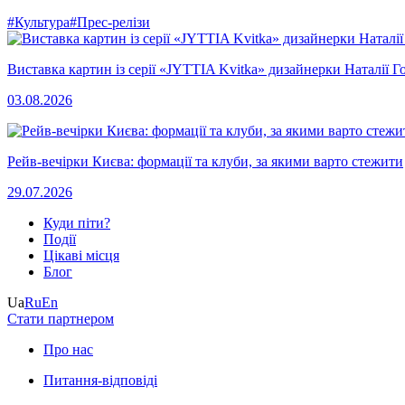
#Культура
#Прес-релізи
Виставка картин із серії «JYTTIA Kvitka» дизайнерки Наталії Г
03.08.2026
Рейв-вечірки Києва: формації та клуби, за якими варто стежити
29.07.2026
Куди піти?
Події
Цікаві місця
Блог
Ua
Ru
En
Стати партнером
Про нас
Питання-відповіді