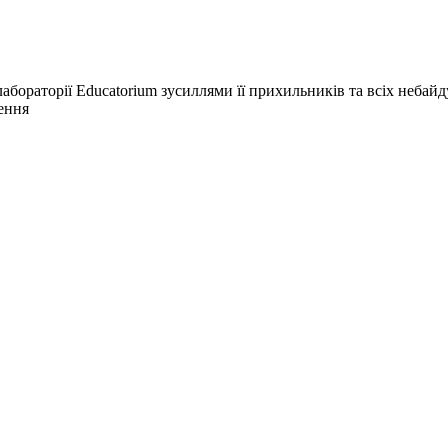
лабораторії Educatorium зусиллями її прихильників та всіх небай
щення