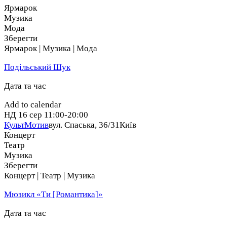
двери. Поговорим и обсудим этот феномен.
Ярмарок
Музика
Лектор: Влад Фисун
Мода
Журналист, диджей, радиоведущий.
Зберегти
Ярмарок | Музика | Мода
Вход свободный. Обязательная регистрация.
Подільський Шук
Doors: 19:00
Дата та час
Старт: 19:30
Add to calendar
НД
16 сер
11:00-20:00
КультМотив
вул. Спаська, 36/31
Київ
Концерт
Театр
Музика
Зберегти
Концерт | Театр | Музика
Мюзикл «Ти [Романтика]»
Дата та час