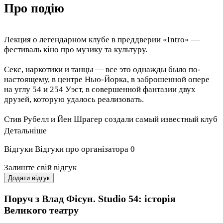
Про подію
Лекция о легендарном клубе в преддверии «Intro» —
фестиваль кіно про музику та культуру.
Секс, наркотики и танцы — все это однажды было по-
настоящему, в центре Нью-Йорка, в заброшенной опере
на углу 54 и 254 Уэст, в совершенной фантазии двух
друзей, которую удалось реализовать.
Стив Рубелл и Йен Шрагер создали самый известный клуб
в истории ночного энтертеймента, с 4 тоннами блесток на
Детальніше
танцполе в новогоднюю ночь, батутами под потолком,
будущими легендами диджеинга в рубке и
Відгуки
Відгуки про організатора
0
знаменитостями всех калибров на широких кожаных
Залиште свій відгук
диванах и в персональных ложах.
Додати відгук
Что успел дать этому миру Studio 54 и что он смог
Поруч з Влад Фісун. Studio 54: історія
позаимствовать за почти 10 лет существования, чем
обернулся для его владельцев, как повлиял на его
Великого театру
посетителей и тех, кто мечтал пройти сквозь заветные