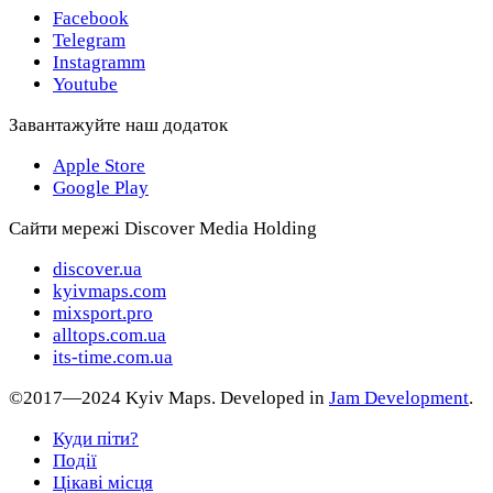
Facebook
Telegram
Instagramm
Youtube
Завантажуйте наш додаток
Apple Store
Google Play
Сайти мережі Discover Media Holding
discover.ua
kyivmaps.com
mixsport.pro
alltops.com.ua
its-time.com.ua
©2017—2024 Kyiv Maps. Developed in
Jam Development
.
Куди піти?
Події
Цікаві місця