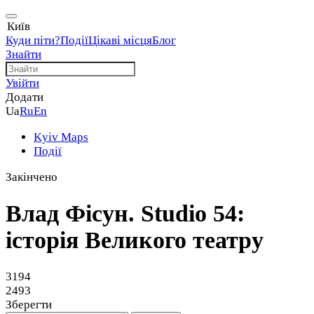
Київ
Куди піти?
Події
Цікаві місця
Блог
Знайти
Увійти
Додати
Ua
Ru
En
Kyiv Maps
Події
Закінчено
Влад Фісун. Studio 54:
історія Великого театру
3194
2493
Зберегти