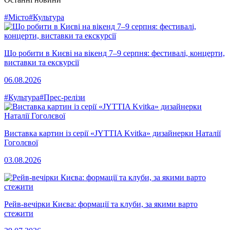
#Місто
#Культура
Що робити в Києві на вікенд 7–9 серпня: фестивалі, концерти,
виставки та екскурсії
06.08.2026
#Культура
#Прес-релізи
Виставка картин із серії «JYTTIA Kvitka» дизайнерки Наталії
Гоголєвої
03.08.2026
Рейв-вечірки Києва: формації та клуби, за якими варто
стежити