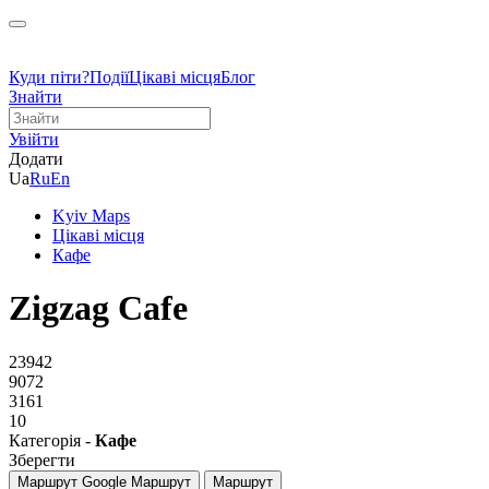
Куди піти?
Події
Цікаві місця
Блог
Знайти
Увійти
Додати
Ua
Ru
En
Kyiv Maps
Цікаві місця
Кафе
Zigzag Cafe
23942
9072
3161
10
Категорія -
Кафе
Зберегти
Маршрут Google
Маршрут
Маршрут