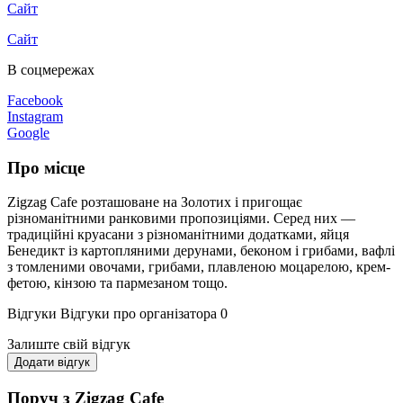
Сайт
Сайт
В соцмережах
Facebook
Instagram
Google
Про місце
Zigzag Cafe розташоване на Золотих і пригощає
різноманітними ранковими пропозиціями. Серед них —
традиційні круасани з різноманітними додатками, яйця
Бенедикт із картопляними дерунами, беконом і грибами, вафлі
з томленими овочами, грибами, плавленою моцарелою, крем-
фетою, кінзою та пармезаном тощо.
Відгуки
Відгуки про організатора
0
Залиште свій відгук
Додати відгук
Поруч з Zigzag Cafe