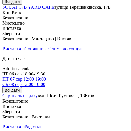
Всі дати
SQUAT 17B YARD CAFE
вулиця Терещенківська, 17Б,
Київ
Київ
Безкоштовно
Мистецтво
Виставка
Зберегти
Безкоштовно | Мистецтво | Виставка
Виставка «Соняшник. Очима до сонця»
Дата та час
Add to calendar
ЧТ
06 сер
18:00-19:30
ПТ
07 сер
12:00-19:00
СБ
08 сер
12:00-19:00
Всі дати
Скрипаль на даху
вул. Шота Руставелі, 13
Київ
Безкоштовно
Виставка
Зберегти
Безкоштовно | Виставка
Виставка «Радість»