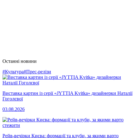
Останні новини
#Культура
#Прес-релізи
Виставка картин із серії «JYTTIA Kvitka» дизайнерки Наталії
Гоголєвої
03.08.2026
Рейв-вечірки Києва: формації та клуби, за якими варто