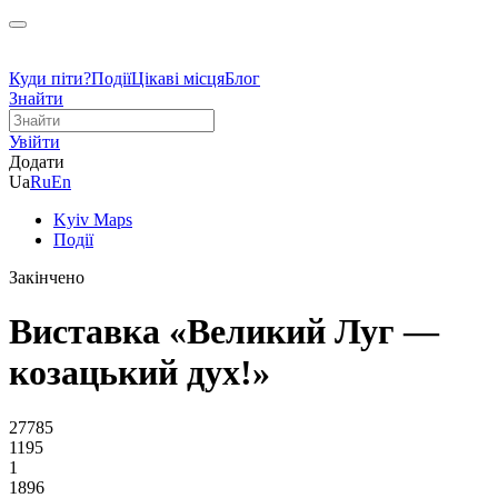
Куди піти?
Події
Цікаві місця
Блог
Знайти
Увійти
Додати
Ua
Ru
En
Kyiv Maps
Події
Закінчено
Виставка «Великий Луг —
козацький дух!»
27785
1195
1
1896