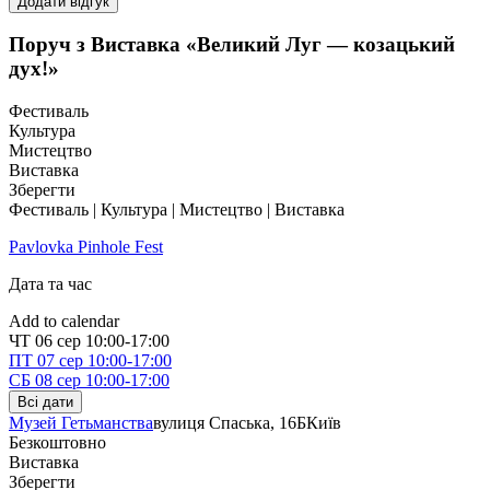
Додати відгук
Поруч з Виставка «Великий Луг — козацький
дух!»
Фестиваль
Культура
Мистецтво
Виставка
Зберегти
Фестиваль | Культура | Мистецтво | Виставка
Pavlovka Pinhole Fest
Дата та час
Add to calendar
ЧТ
06 сер
10:00-17:00
ПТ
07 сер
10:00-17:00
СБ
08 сер
10:00-17:00
Всі дати
Музей Гетьманства
вулиця Спаська, 16Б
Київ
Безкоштовно
Виставка
Зберегти