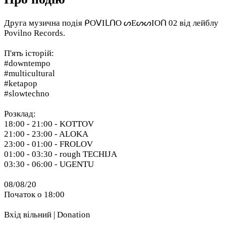
Друга музична подія ᑭOᐯIᒪᑎO ᔕEᔕᔕIOᑎ 02 від лейблу
Povilno Records.
П'ять історій:
#downtempo
#multicultural
#ketapop
#slowtechno
Розклад:
18:00 - 21:00 - KOTTOV
21:00 - 23:00 - ALOKA
23:00 - 01:00 - FROLOV
01:00 - 03:30 - rough TECHIJA
03:30 - 06:00 - UGENTU
08/08/20
Початок о 18:00
Вхід вільний | Donation