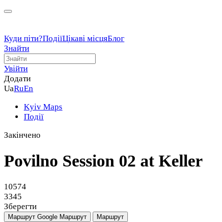
Куди піти?
Події
Цікаві місця
Блог
Знайти
Увійти
Додати
Ua
Ru
En
Kyiv Maps
Події
Закінчено
Povilno Session 02 at Keller
10574
3345
Зберегти
Маршрут Google
Маршрут
Маршрут