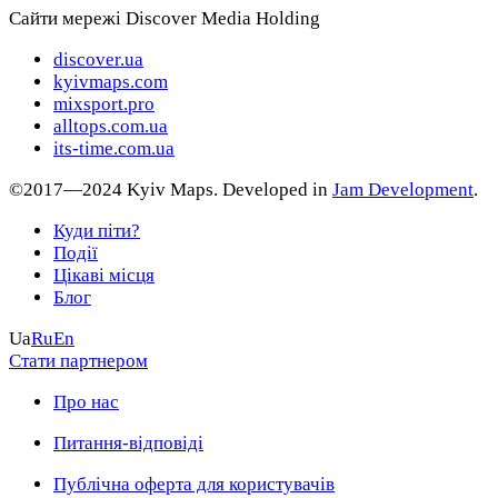
Сайти мережі Discover Media Holding
discover.ua
kyivmaps.com
mixsport.pro
alltops.com.ua
its-time.com.ua
©2017—2024 Kyiv Maps. Developed in
Jam Development
.
Куди піти?
Події
Цікаві місця
Блог
Ua
Ru
En
Стати партнером
Про нас
Питання-відповіді
Публічна оферта для користувачів