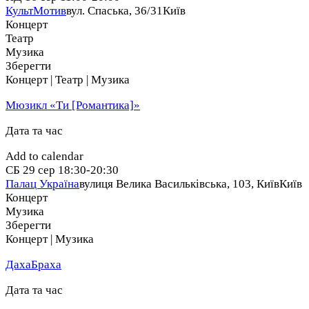
КультМотив
вул. Спаська, 36/31
Київ
Концерт
Театр
Музика
Зберегти
Концерт | Театр | Музика
Мюзикл «Ти [Романтика]»
Дата та час
Add to calendar
СБ
29 сер
18:30-20:30
Палац Україна
вулиця Велика Васильківська, 103, Київ
Київ
Концерт
Музика
Зберегти
Концерт | Музика
ДахаБраха
Дата та час