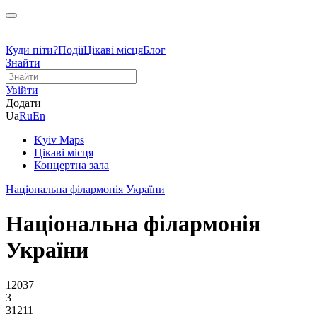
Куди піти?
Події
Цікаві місця
Блог
Знайти
Увійти
Додати
Ua
Ru
En
Kyiv Maps
Цікаві місця
Концертна зала
Національна філармонія України
Національна філармонія
України
12037
3
31211