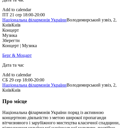
Add to calendar
ПТ
21 сер
18:00-20:00
Національна філармонія України
Володимирський узвіз, 2,
Київ
Київ
Концерт
Музика
Зберегти
Концерт | Музика
Берґ & Моцарт
Дата та час
Add to calendar
СБ
29 сер
18:00-20:00
Національна філармонія України
Володимирський узвіз, 2,
Київ
Київ
Про місце
Національна філармонія України поряд із активною
концертною діяльністю з метою широкої пропаганди
вітчизняного і зарубіжного мистецтва класичної спадщини,
відродження української національної культури, постійно