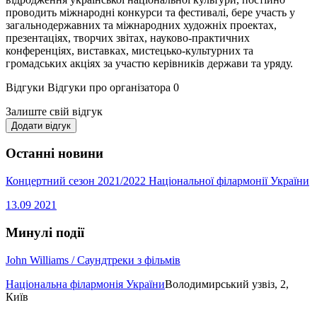
проводить міжнародні конкурси та фестивалі, бере участь у
загальнодержавних та міжнародних художніх проектах,
презентаціях, творчих звітах, науково-практичних
конференціях, виставках, мистецько-культурних та
громадських акціях за участю керівників держави та уряду.
Відгуки
Відгуки про організатора
0
Залиште свій відгук
Додати відгук
Останні новини
Концертний сезон 2021/2022 Національної філармонії України
13.09
2021
Минулі події
John Williams / Саундтреки з фільмів
Національна філармонія України
Володимирський узвіз, 2,
Київ