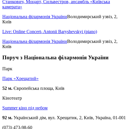
Станкович, Моцарт, Сильвестров, ансамбль «Київська
камерата»
Національна філармонія України
Володимирський узвіз, 2,
Київ
Live: Online Concert- Antonii Baryshevskyi (piano)
Національна філармонія України
Володимирський узвіз, 2,
Київ
Поруч з Національна філармонія України
Парк
Парк «Хрещатий»
52 м.
Європейська площа, Київ
Кінотеатр
Summer кіно під небом
92 м.
Український дім, вул. Хрещатик, 2, Київ, Україна, 01-001
(073) 473-98-60