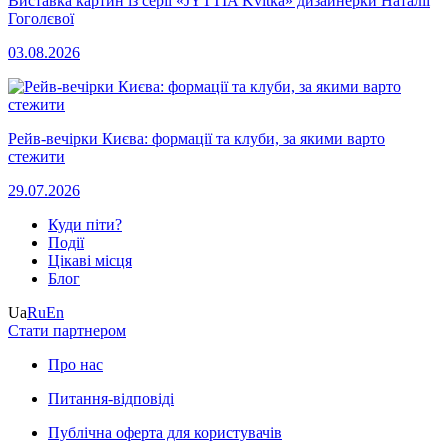
Виставка картин із серії «JYTTIA Kvitka» дизайнерки Наталії
Гоголєвої
03.08.2026
Рейв-вечірки Києва: формації та клуби, за якими варто
стежити
29.07.2026
Куди піти?
Події
Цікаві місця
Блог
Ua
Ru
En
Стати партнером
Про нас
Питання-відповіді
Публічна оферта для користувачів