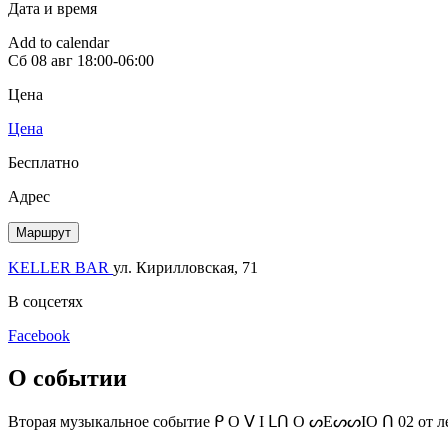
Дата и время
Add to calendar
Сб
08 авг
18:00-06:00
Цена
Цена
Бесплатно
Адрес
Маршрут
KELLER BAR
ул. Кирилловская, 71
В соцсетях
Facebook
О событии
Вторая музыкальное событие ᑭ O ᐯ I ᒪᑎ O ᔕEᔕᔕIO ᑎ 02 от лей