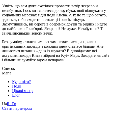
Уявіть, що вам дуже схотілося провести вечір яскраво й
незабутньо. І ось ви тягнетеся до ноутбука, щоб відшукати у
соціальних мережах гідні події Києва. А їх не те щоб багато,
здається, ніби сходити в столиці і зовсім нікуди.
Засмутившись, ви берете в оберемок друзів та рідних і йдете
до найближчої кав'ярні. Яскраво? Не дуже. Незабутньо? Та
звичайнісінький зовсім вечір.
Без сумніву, столичним івентам немає числа, а цікавих і
оригінальних закладів з кожним днем ​​стає все більше. Але
лишається питання - де ж їх шукати? Відповідаємо: всі
актуальні заходи Києва зібрані на Kyiv Maps. Заходьте на сайт
і більше не сумуйте вдома вечорами.
Список
Мапа
Куди піти?
Події
Цікаві місця
Блог
Ua
Ru
En
Стати партнером