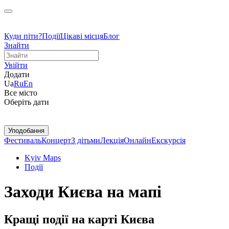
Куди піти?
Події
Цікаві місця
Блог
Знайти
Увійти
Додати
Ua
Ru
En
Все місто
Оберіть дати
Уподобання
Фестиваль
Концерт
З дітьми
Лекція
Онлайн
Екскурсія
Kyiv Maps
Події
Заходи Києва на мапі
Кращі події на карті Києва