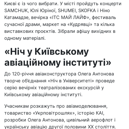
Києві є із чого вибрати. У місті пройдуть концерти
SAMCHUK, Юлі Юріної, SHUMEI, SKOFKA і Ніно
Катамадзе, вечірка «ІТС МАЙ ЛАЙФ», фестиваль
сучасної драми, маркет на «Кудрявці» та кілька
виставкових проєктів. Зібрали афішу вихідних в
одному матеріалі.
«Ніч у Київському
авіаційному інституті»
До 120-річчя авіаконструктора Олега Антонова
творче об’єднання «Ніч в Університеті» проведе
серію вечірніх театралізованих екскурсій у
Київському авіаційному інституті.
Учасникам розкажуть про авіамоделювання,
товариство «Укрповітрошлях», історію КАІ,
розробки Олега Антонова, цивільний аерофлот і
українську авіацію другої половини ХХ століття.