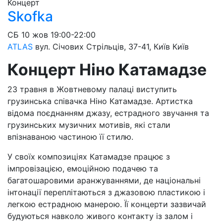
Концерт
Skofka
СБ
10 жов
19:00-22:00
ATLAS
вул. Січових Стрільців, 37-41, Київ
Київ
Концерт Ніно Катамадзе
23 травня в Жовтневому палаці виступить
грузинська співачка Ніно Катамадзе. Артистка
відома поєднанням джазу, естрадного звучання та
грузинських музичних мотивів, які стали
впізнаваною частиною її стилю.
У своїх композиціях Катамадзе працює з
імпровізацією, емоційною подачею та
багатошаровими аранжуваннями, де національні
інтонації переплітаються з джазовою пластикою і
легкою естрадною манерою. Її концерти зазвичай
будуються навколо живого контакту із залом і