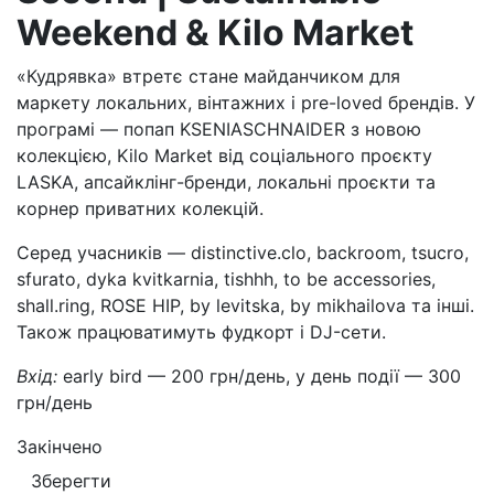
Weekend & Kilo Market
«Кудрявка» втретє стане майданчиком для
маркету локальних, вінтажних і pre-loved брендів. У
програмі — попап KSENIASCHNAIDER з новою
колекцією, Kilo Market від соціального проєкту
LASKA, апсайклінг-бренди, локальні проєкти та
корнер приватних колекцій.
Серед учасників — distinctive.clo, backroom, tsucro,
sfurato, dyka kvitkarnia, tishhh, to be accessories,
shall.ring, ROSE HIP, by levitska, by mikhailova та інші.
Також працюватимуть фудкорт і DJ-сети.
Вхід:
early bird — 200 грн/день, у день події — 300
грн/день
Закінчено
Зберегти