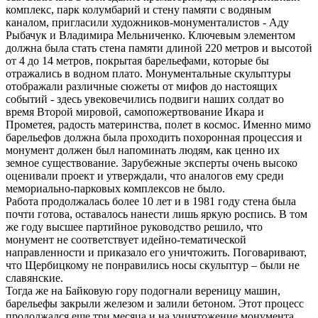
комплекс, парк колумбарий и стену памяти с водяным
каналом, пригласили художников-монументалистов - Аду
Рыбачук и Владимира Мельниченко. Ключевым элементом
должна была стать стена памяти длиной 220 метров и высотой
от 4 до 14 метров, покрытая барельефами, которые бы
отражались в водном плато. Монументальные скульптуры
отображали различные сюжеты от мифов до настоящих
событий - здесь увековечились подвиги наших солдат во
время Второй мировой, самопожертвование Икара и
Прометея, радость материнства, полет в космос. Именно мимо
барельефов должна была проходить похоронная процессия и
монумент должен был напоминать людям, как ценно их
земное существование. Зарубежные эксперты очень высоко
оценивали проект и утверждали, что аналогов ему среди
мемориально-парковых комплексов не было.
Работа продолжалась более 10 лет и в 1981 году стена была
почти готова, оставалось нанести лишь яркую роспись. В том
же году высшее партийное руководство решило, что
монумент не соответствует идейно-тематической
направленности и приказало его уничтожить. Поговаривают,
что Щербицкому не понравились носы скульптур – были не
славянские.
Тогда же на Байковую гору подогнали вереницу машин,
барельефы закрыли железом и залили бетоном. Этот процесс
продолжался еще три месяца и на уничтожение монумента