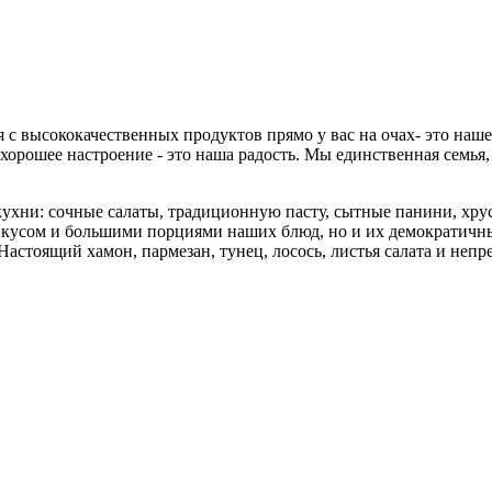
 с высококачественных продуктов прямо у вас на очах- это наш
 хорошее настроение - это наша радость. Мы единственная семья
кухни: сочные салаты, традиционную пасту, сытные панини, хру
 вкусом и большими порциями наших блюд, но и их демократичн
астоящий хамон, пармезан, тунец, лосось, листья салата и непр