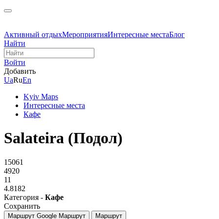
Активный отдых
Мероприятия
Интересные места
Блог
Найти
Войти
Добавить
Ua
Ru
En
Kyiv Maps
Интересные места
Кафе
Salateira (Подол)
15061
4920
11
4.8182
Категория -
Кафе
Сохранить
Маршрут Google
Маршрут
Маршрут