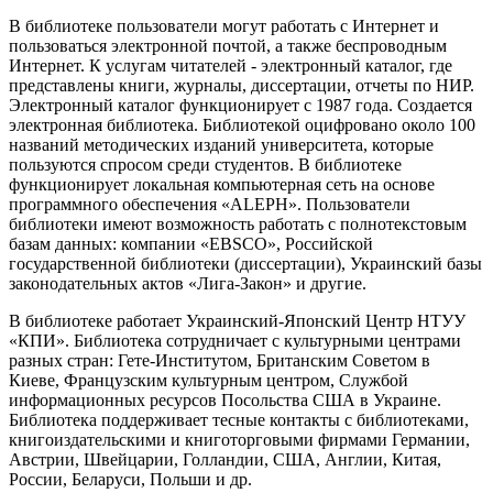
В библиотеке пользователи могут работать с Интернет и
пользоваться электронной почтой, а также беспроводным
Интернет. К услугам читателей - электронный каталог, где
представлены книги, журналы, диссертации, отчеты по НИР.
Электронный каталог функционирует с 1987 года. Создается
электронная библиотека. Библиотекой оцифровано около 100
названий методических изданий университета, которые
пользуются спросом среди студентов. В библиотеке
функционирует локальная компьютерная сеть на основе
программного обеспечения «ALEPH». Пользователи
библиотеки имеют возможность работать с полнотекстовым
базам данных: компании «EBSСO», Российской
государственной библиотеки (диссертации), Украинский базы
законодательных актов «Лига-Закон» и другие.
В библиотеке работает Украинский-Японский Центр НТУУ
«КПИ». Библиотека сотрудничает с культурными центрами
разных стран: Гете-Институтом, Британским Советом в
Киеве, Французским культурным центром, Службой
информационных ресурсов Посольства США в Украине.
Библиотека поддерживает тесные контакты с библиотеками,
книгоиздательскими и книготорговыми фирмами Германии,
Австрии, Швейцарии, Голландии, США, Англии, Китая,
России, Беларуси, Польши и др.