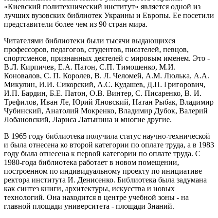
«Киевский политехнический институт» является одной из
лучших вузовских библиотек Украины и Европы. Ее посетили
представители более чем из 90 стран мира.
Читателями библиотеки были тысячи выдающихся
профессоров, педагогов, студентов, писателей, певцов,
спортсменов, признанных деятелей с мировым именем. Это -
В.Л. Кирпичев, Е.А. Патон, С.П. Тимошенко, М.И.
Коновалов, С. П. Королев, В. Л. Челомей, А.М. Люлька, А.А.
Микулин, И.И. Сикорский, А.С. Кудашев, Д.П. Григорович,
И.П. Бардин, Б.Е. Патон, О.В. Винтер, С. Писаренко, В. И.
Трефилов, Иван Ле, Юрий Яновский, Натан Рыбак, Владимир
Чубинский, Анатолий Мокренко, Владимир Дубок, Валерий
Лобановский, Лариса Латынина и многие другие.
В 1965 году библиотека получила статус научно-технической
и была отнесена ко второй категории по оплате труда, а в 1983
году была отнесена к первой категории по оплате труда. С
1980-года библиотека работает в новом помещении,
построенном по индивидуальному проекту по инициативе
ректора института И. Денисенко. Библиотека была задумана
как синтез книги, архитектуры, искусства и новых
технологий. Она находится в центре учебной зоны - на
главной площади университета - площади Знаний.