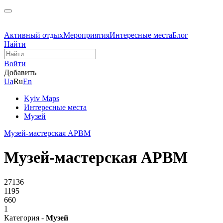
Активный отдых
Мероприятия
Интересные места
Блог
Найти
Войти
Добавить
Ua
Ru
En
Kyiv Maps
Интересные места
Музей
Музей-мастерская АРВМ
Музей-мастерская АРВМ
27136
1195
660
1
Категория -
Музей