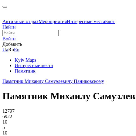
Активный отдых
Мероприятия
Интересные места
Блог
Найти
Войти
Добавить
Ua
Ru
En
Kyiv Maps
Интересные места
Памятник
Памятник Михаилу Самуэлевичу Паниковскому
Памятник Михаилу Самуэлев
12797
6922
10
5
10