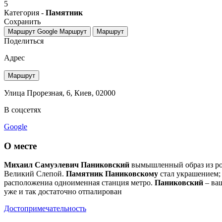
5
Категория -
Памятник
Сохранить
Маршрут Google
Маршрут
Маршрут
Поделиться
Адрес
Маршрут
Улица Прорезная, 6, Киев, 02000
В соцсетях
Google
О месте
Михаил Самуэлевич Паниковский
вымышленный образ из ром
Великий Слепой.
Памятник Паниковскому
стал украшением;
расположениа одноименная станция метро.
Паниковский
– ваш
уже и так достаточно отпалирован
Достопримечательность