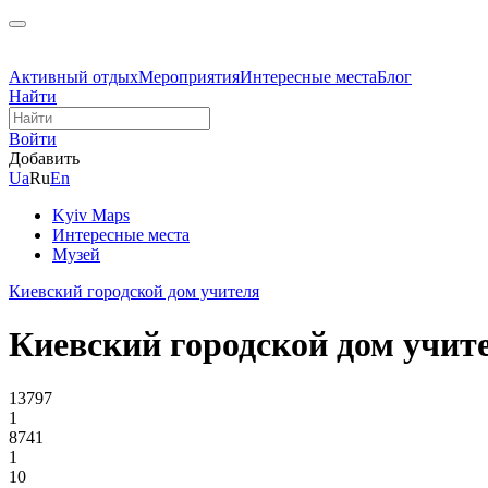
Активный отдых
Мероприятия
Интересные места
Блог
Найти
Войти
Добавить
Ua
Ru
En
Kyiv Maps
Интересные места
Музей
Киевский городской дом учителя
Киевский городской дом учит
13797
1
8741
1
10