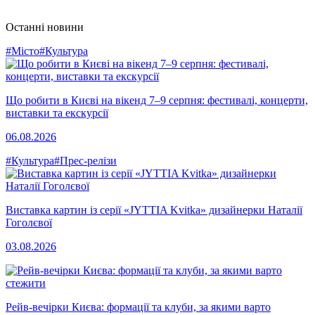
Останні новини
#Місто
#Культура
Що робити в Києві на вікенд 7–9 серпня: фестивалі, концерти,
виставки та екскурсії
06.08.2026
#Культура
#Прес-релізи
Виставка картин із серії «JYTTIA Kvitka» дизайнерки Наталії
Гоголєвої
03.08.2026
Рейв-вечірки Києва: формації та клуби, за якими варто