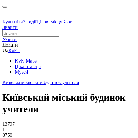
Куди піти?
Події
Цікаві місця
Блог
Знайти
Увійти
Додати
Ua
Ru
En
Kyiv Maps
Цікаві місця
Музей
Київський міський будинок учителя
Київський міський будинок
учителя
13797
1
8750