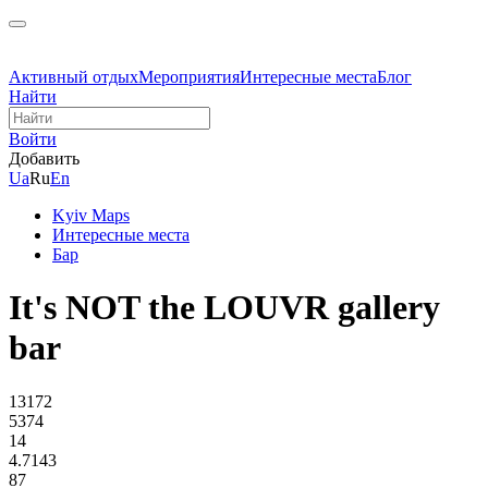
Активный отдых
Мероприятия
Интересные места
Блог
Найти
Войти
Добавить
Ua
Ru
En
Kyiv Maps
Интересные места
Бар
It's NOT the LOUVR gallery
bar
13172
5374
14
4.7143
87