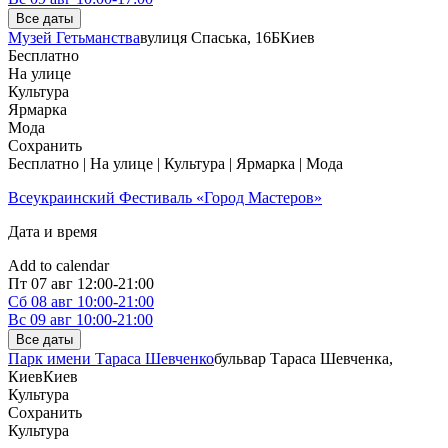
Все даты
Музей Гетьманства
вулиця Спаська, 16Б
Киев
Бесплатно
На улице
Культура
Ярмарка
Мода
Сохранить
Бесплатно | На улице | Культура | Ярмарка | Мода
Всеукраинский Фестиваль «Город Мастеров»
Дата и время
Add to calendar
Пт
07 авг
12:00-21:00
Сб
08 авг
10:00-21:00
Вс
09 авг
10:00-21:00
Все даты
Парк имени Тараса Шевченко
бульвар Тараса Шевченка,
Киев
Киев
Культура
Сохранить
Культура