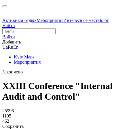
Активный отдых
Мероприятия
Интересные места
Блог
Найти
Войти
Добавить
Ua
Ru
En
Kyiv Maps
Мероприятия
Закончено
XXIII Conference "Internal
Audit and Control"
25996
1195
462
Сохранить