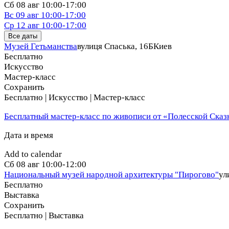
Сб
08 авг
10:00-17:00
подрядчиков, выбрать проект дома и ознакомиться с после
Вс
09 авг
10:00-17:00
Ср
12 авг
10:00-17:00
Все даты
Музей Гетьманства
вулиця Спаська, 16Б
Киев
Бесплатно
Искусство
Мастер-класс
Сохранить
Бесплатно | Искусство | Мастер-класс
Бесплатный мастер-класс по живописи от «Полесской Сказ
Дата и время
Add to calendar
Сб
08 авг
10:00-12:00
Национальный музей народной архитектуры "Пирогово"
ул
Бесплатно
Выставка
Сохранить
Бесплатно | Выставка