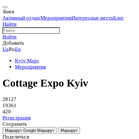
Киев
Активный отдых
Мероприятия
Интересные места
Блог
Найти
Войти
Добавить
Ua
Ru
En
Kyiv Maps
Мероприятия
Cottage Expo Kyiv
28127
19361
420
Регистрация
Сохранить
Маршрут Google
Маршрут
Маршрут
Поделиться