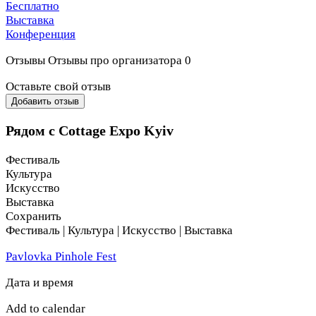
Бесплатно
Выставка
Современные строительные и отделочные материалы
Конференция
Технологии энергоэффективного и автономного жиль
Отзывы
Отзывы про организатора
0
Системы «умный дом», безопасность и автоматизаци
Оставьте свой отзыв
Ландшафтный дизайн и благоустройство участков
Добавить отзыв
Консультации архитекторов и строительных эксперто
Рядом с Cottage Expo Kyiv
Для кого эта выставка:
Фестиваль
Культура
Будущие владельцы частных домов и коттеджей
Искусство
Выставка
Инвесторы в загородную недвижимость
Сохранить
Фестиваль | Культура | Искусство | Выставка
Архитекторы и дизайнеры
Pavlovka Pinhole Fest
Строительные компании и подрядчики
Дата и время
Производители материалов и технологий
Add to calendar
О выставке: Cottage Expo — это платформа, где встречают