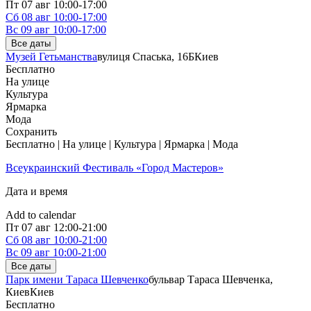
Локація:
Національний заповідник “Києво-Печерська лавра”
Пт
07 авг
10:00-17:00
(вул. Лаврська, 9), корпус 3, секція 4
Сб
08 авг
10:00-17:00
Вс
09 авг
10:00-17:00
Все даты
Музей Гетьманства
вулиця Спаська, 16Б
Киев
Бесплатно
На улице
Культура
Ярмарка
Мода
Сохранить
Бесплатно | На улице | Культура | Ярмарка | Мода
Всеукраинский Фестиваль «Город Мастеров»
Дата и время
Add to calendar
Пт
07 авг
12:00-21:00
Сб
08 авг
10:00-21:00
Вс
09 авг
10:00-21:00
Все даты
Парк имени Тараса Шевченко
бульвар Тараса Шевченка,
Киев
Киев
Бесплатно