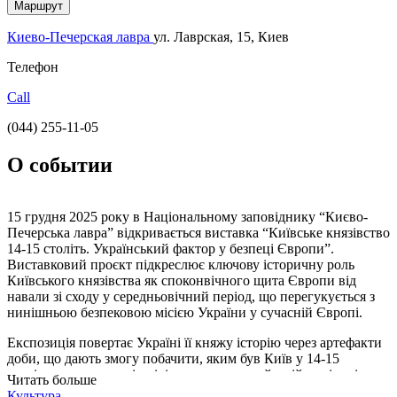
Маршрут
Киево-Печерская лавра
ул. Лаврская, 15, Киев
Телефон
Call
(044) 255-11-05
О событии
15 грудня 2025 року в Національному заповіднику “Києво-
Печерська лавра” відкривається виставка “Київське князівство
14-15 століть. Український фактор у безпеці Європи”.
Виставковий проєкт підкреслює ключову історичну роль
Київського князівства як споконвічного щита Європи від
навали зі сходу у середньовічний період, що перегукується з
нинішньою безпековою місією України у сучасній Європі.
Експозиція повертає Україні її княжу історію через артефакти
доби, що дають змогу побачити, яким був Київ у 14-15
століттях, яку роль він відігравав у європейській політиці та
Читать больше
як після руйнації 1240 року відновив політичну вагу,
Культура