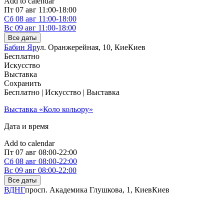
Add to calendar
Пт
07 авг
11:00-18:00
Сб
08 авг
11:00-18:00
Вс
09 авг
11:00-18:00
Все даты
Бабин Яр
ул. Оранжерейная, 10, Кие
Киев
Бесплатно
Искусство
Выставка
Сохранить
Бесплатно | Искусство | Выставка
Выставка «Коло кольору»
Дата и время
Add to calendar
Пт
07 авг
08:00-22:00
Сб
08 авг
08:00-22:00
Вс
09 авг
08:00-22:00
Все даты
ВДНГ
просп. Академика Глушкова, 1, Киев
Киев